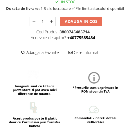
IN STOC
Durata de livrare:
1-3 zile lucratoare ✅ *In limita stocului disponibil
ADAUGA IN COS
Cod Produs:
3800745485714
Ai nevoie de ajutor?
+40775585484
Adauga la Favorite
Cere informatii
Imaginile sunt cu titlu de
*Preturile sunt exprimate in
prezentare si pot avea mici
RON si contin TVA
diferente de nuante.
Comandati / Cereti detalii
Acest produs poate fi platit
0748221373
doar cu Cardul sau prin Transfer
Bancar