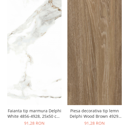
Faianta tip marmura Delphi
Piesa decorativa tip lemn
White 4856-4928, 25x50 cm,
Delphi Wood Brown 4929,
alb, finisaj lucios
25x50 cm, maro
91,28 RON
91,28 RON