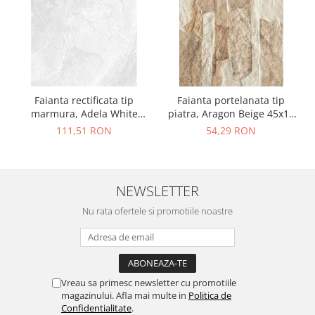
Faianta rectificata tip
Faianta portelanata tip
marmura, Adela White
piatra, Aragon Beige 45x15
30x90, alb, finisaj lucios
cm, bej, finisaj mat
111,51 RON
54,29 RON
NEWSLETTER
Nu rata ofertele si promotiile noastre
Vreau sa primesc newsletter cu promotiile
magazinului. Afla mai multe in
Politica de
Confidentialitate
.