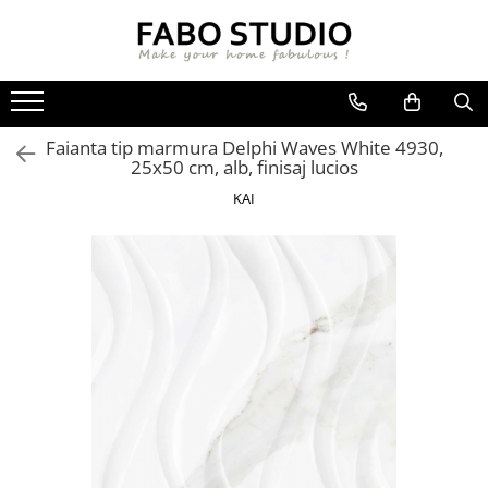
GRESIE
FAIANTA
MOBILIER DE INTERIOR
GRESIE INTERIOR
FAIANTA
CANAPELE
Faianta tip marmura Delphi Waves White 4930,
GRESIE EXTERIOR
PIESE DECORATIVE
CUIERE
25x50 cm, alb, finisaj lucios
GRESIE EXTERIOR 2 CM
MESE
KAI
GRESIE TIP LEMN
SCAUNE
GRESIE XXL - LASTRE
CONSOLE
TREPTE DIN GRESIE