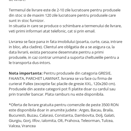
Termenul de livrare este de 2-10 zile lucratoare pentru produsele
din stoc si de maxim 120 zile lucratoare pentru produsele care
sunt in stoc furnizor.
In situatia in care se produce o schimbare a termenului de livrare,
veti primi informari atat telefonic, cat si prin email.
Livrarea se face pana in fata imobilului (poarta, curte, casa, intrare
in bloc, alta cladire). Clientul are obligatia de a se asigura ca, la
data livrarii, exista persoane desemnate pentru a primi
produsele, in caz contrar urmand a suporta cheltuielile pentru a
le transporta dus-intors.
Nota importanta:
Pentru produsele din categoria GRESIE,
FAIANTA, PARCHET LAMINAT, livrarea se va face cu firma de
curierat Pallex (exceptie fac placile de gresie XXL, 120x260 cm).
Produsele din aceste categorii pot fi platite doar cu cardul sau
prin transfer bancar. Plata ramburs nu este disponibila.
*Oferta de livrare gratuita pentru comenzile de peste 3500 RON
este disponibila doar in anumite judete : Arges, Bacau, Braila,
Bucuresti, Buzau, Calarasi, Constanta, Dambovita, Dolj, Galati,
Giurgiu, Gorj, Ilfov, Ialomita, Olt, Prahova, Teleorman, Tulcea,
Valcea, Vrancea