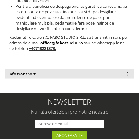
fata blocului/casei.
Pentru a beneficia de despagubire, asigurati-va ca reclamatia
este insotita de poze atat inainte, cat si dupa desigilare,
evidentiind eventualele daune suferite de palet prin
manipulare multipla. Reclamatiile fara poze inainte de
desigilare nu vor fi luate in considerare.
Reclamatiile catre S.C. FABO STUDIO S.R.L. se transmit in scris pe
adresa de e-mail
office@fabostudio.ro
sau pe whatsapp la nr.
de telefon
+40748221373.
Info transport
NEWSLETTER
Nu rata ofertele si promotiile noastre