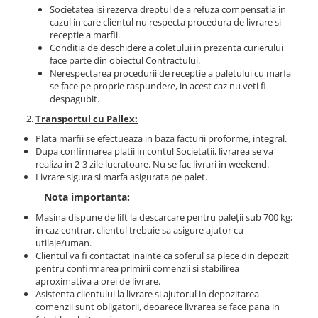
Societatea isi rezerva dreptul de a refuza compensatia in
cazul in care clientul nu respecta procedura de livrare si
receptie a marfii.
Conditia de deschidere a coletului in prezenta curierului
face parte din obiectul Contractului.
Nerespectarea procedurii de receptie a paletului cu marfa
se face pe proprie raspundere, in acest caz nu veti fi
despagubit.
Transportul cu Pallex:
Plata marfii se efectueaza in baza facturii proforme, integral.
Dupa confirmarea platii in contul Societatii, livrarea se va
realiza in 2-3 zile lucratoare. Nu se fac livrari in weekend.
Livrare sigura si marfa asigurata pe palet.
Nota importanta:
Masina dispune de lift la descarcare pentru paleții sub 700 kg;
in caz contrar, clientul trebuie sa asigure ajutor cu
utilaje/uman.
Clientul va fi contactat inainte ca soferul sa plece din depozit
pentru confirmarea primirii comenzii si stabilirea
aproximativa a orei de livrare.
Asistenta clientului la livrare si ajutorul in depozitarea
comenzii sunt obligatorii, deoarece livrarea se face pana in