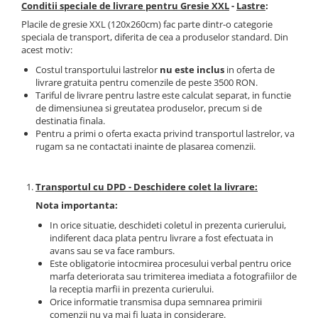
Conditii speciale de livrare pentru Gresie XXL
-
Lastre
:
Placile de gresie XXL (120x260cm) fac parte dintr-o categorie
speciala de transport, diferita de cea a produselor standard. Din
acest motiv:
Costul transportului lastrelor
nu este inclus
in oferta de
livrare gratuita pentru comenzile de peste 3500 RON.
Tariful de livrare pentru lastre este calculat separat, in functie
de dimensiunea si greutatea produselor, precum si de
destinatia finala.
Pentru a primi o oferta exacta privind transportul lastrelor, va
rugam sa ne contactati inainte de plasarea comenzii.
Transportul cu DPD - Deschidere colet la livrare:
Nota importanta:
In orice situatie, deschideti coletul in prezenta curierului,
indiferent daca plata pentru livrare a fost efectuata in
avans sau se va face ramburs.
Este obligatorie intocmirea procesului verbal pentru orice
marfa deteriorata sau trimiterea imediata a fotografiilor de
la receptia marfii in prezenta curierului.
Orice informatie transmisa dupa semnarea primirii
comenzii nu va mai fi luata in considerare.