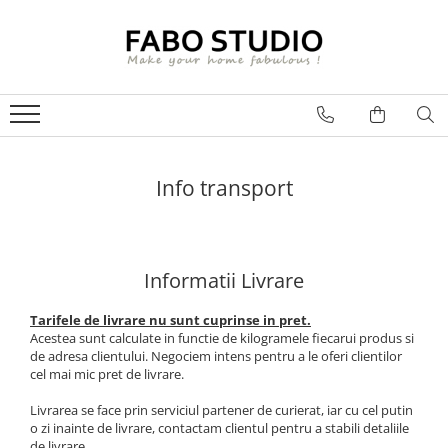
GRESIE
FAIANTA
MOBILIER DE INTERIOR
GRESIE INTERIOR
FAIANTA
CANAPELE
GRESIE EXTERIOR
PIESE DECORATIVE
CUIERE
GRESIE EXTERIOR 2 CM
MESE
Info transport
GRESIE TIP LEMN
SCAUNE
GRESIE XXL - LASTRE
CONSOLE
Informatii Livrare
TREPTE DIN GRESIE
Tarifele de livrare nu sunt cuprinse in pret.
Acestea sunt calculate in functie de kilogramele fiecarui produs si
de adresa clientului. Negociem intens pentru a le oferi clientilor
cel mai mic pret de livrare.
Livrarea se face prin serviciul partener de curierat, iar cu cel putin
o zi inainte de livrare, contactam clientul pentru a stabili detaliile
de livrare.