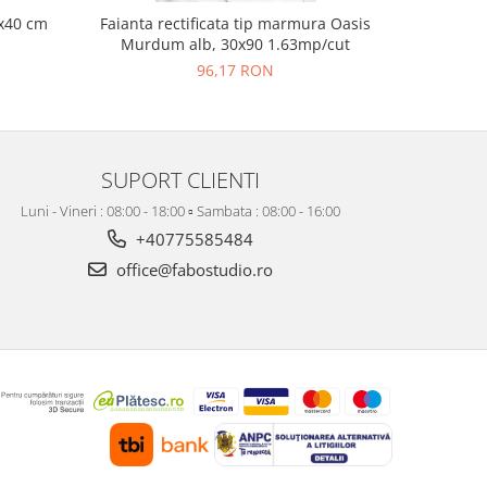
x40 cm
Faianta rectificata tip marmura Oasis
Faiant
Murdum alb, 30x90 1.63mp/cut
Decofon
96,17 RON
SUPORT CLIENTI
Luni - Vineri : 08:00 - 18:00 ▫️ Sambata : 08:00 - 16:00
+40775585484
office@fabostudio.ro