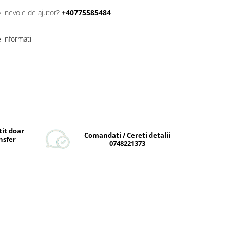
Ai nevoie de ajutor?
+40775585484
informatii
tit doar
Comandati / Cereti detalii
nsfer
0748221373