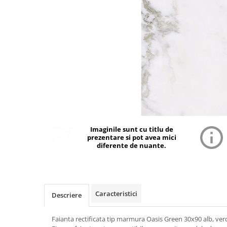
Imaginile sunt cu titlu de
prezentare si pot avea mici
diferente de nuante.
Caracteristici
Descriere
Faianta rectificata tip marmura Oasis Green 30x90 alb, ve