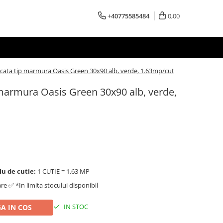
+40775585484
0,00
ficata tip marmura Oasis Green 30x90 alb, verde, 1.63mp/cut
p marmura Oasis Green 30x90 alb, verde,
lu de cutie:
1 CUTIE = 1.63 MP
are ✅ *In limita stocului disponibil
IN STOC
A IN COS