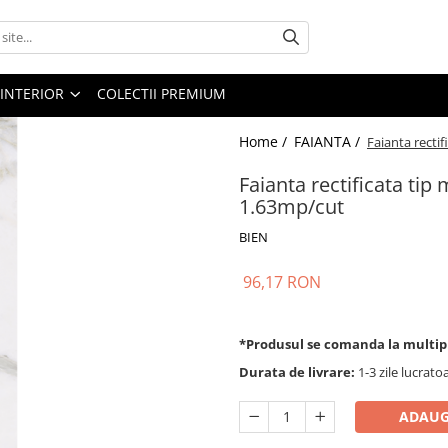
 INTERIOR
COLECTII PREMIUM
Home /
FAIANTA /
Faianta recti
Faianta rectificata ti
1.63mp/cut
BIEN
96,17 RON
*Produsul se comanda la multip
Durata de livrare:
1-3 zile lucrato
ADAUG