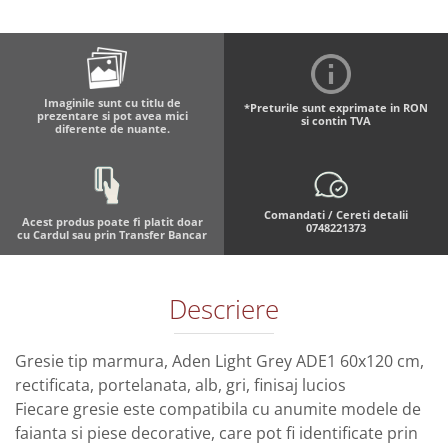
Imaginile sunt cu titlu de
*Preturile sunt exprimate in RON
prezentare si pot avea mici
si contin TVA
diferente de nuante.
Comandati / Cereti detalii
Acest produs poate fi platit doar
0748221373
cu Cardul sau prin Transfer Bancar
Descriere
Gresie tip marmura, Aden Light Grey ADE1 60x120 cm,
rectificata, portelanata, alb, gri, finisaj lucios
Fiecare gresie este compatibila cu anumite modele de
faianta si piese decorative, care pot fi identificate prin