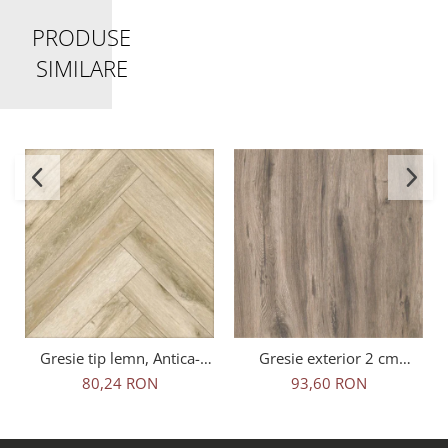
PRODUSE
SIMILARE
Gresie tip lemn, Antica-
Gresie exterior 2 cm
Rustic Natural 6093, 45x45
Natura Wood Oak Outdoor
80,24 RON
93,60 RON
cm, portelanata, bej, finisaj
maro, 0.73mp/cut
mat