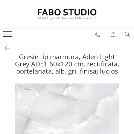
GRESIE
FAIANTA
MOBILIER DE INTERIOR
GRESIE INTERIOR
FAIANTA
CANAPELE
GRESIE EXTERIOR
PIESE DECORATIVE
CUIERE
GRESIE EXTERIOR 2 CM
MESE
Gresie tip marmura, Aden Light
Grey ADE1 60x120 cm, rectificata,
GRESIE TIP LEMN
SCAUNE
portelanata, alb, gri, finisaj lucios
GRESIE XXL - LASTRE
CONSOLE
TREPTE DIN GRESIE