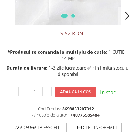
119,52 RON
*Produsul se comanda la multiplu de cutie:
1 CUTIE =
1.44 MP
Durata de livrare:
1-3 zile lucratoare ✅ *In limita stocului
disponibil
In stoc
ADAUGA IN COS
Cod Produs:
8698853207312
Ai nevoie de ajutor?
+40775585484
ADAUGA LA FAVORITE
CERE INFORMATII