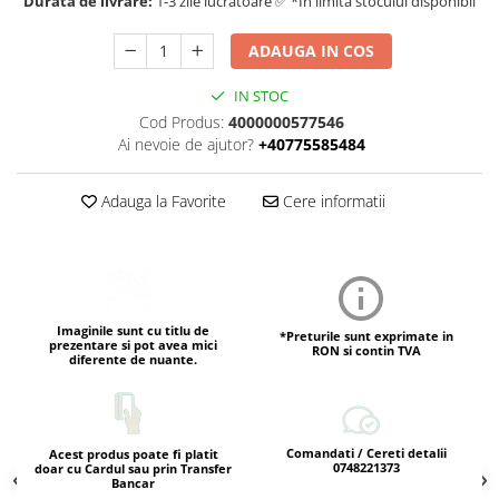
Durata de livrare:
1-3 zile lucratoare ✅ *In limita stocului disponibil
ADAUGA IN COS
IN STOC
Cod Produs:
4000000577546
Ai nevoie de ajutor?
+40775585484
Adauga la Favorite
Cere informatii
Imaginile sunt cu titlu de
*Preturile sunt exprimate in
prezentare si pot avea mici
RON si contin TVA
diferente de nuante.
Comandati / Cereti detalii
Acest produs poate fi platit
0748221373
doar cu Cardul sau prin Transfer
Bancar