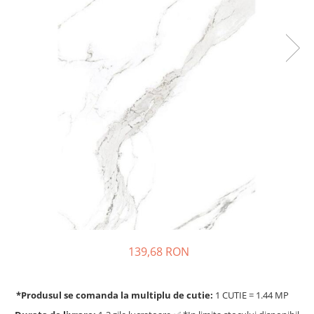
139,68 RON
*Produsul se comanda la multiplu de cutie:
1 CUTIE = 1.44 MP