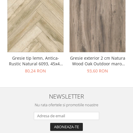
Gresie tip lemn, Antica-
Gresie exterior 2 cm Natura
Rustic Natural 6093, 45x45
Wood Oak Outdoor maro,
cm, portelanata, bej, finisaj
0.73mp/cut
80,24 RON
93,60 RON
mat
NEWSLETTER
Nu rata ofertele si promotiile noastre