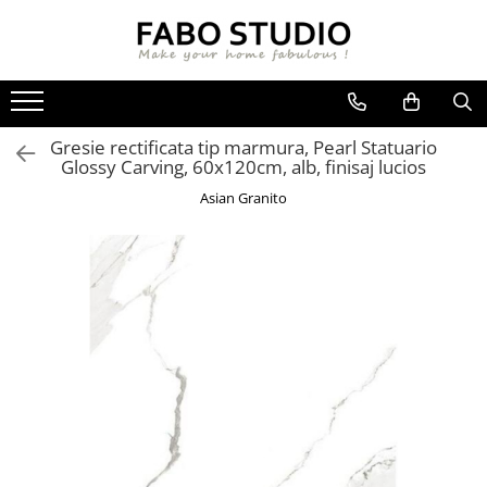
GRESIE
FAIANTA
MOBILIER DE INTERIOR
GRESIE INTERIOR
FAIANTA
CANAPELE
Gresie rectificata tip marmura, Pearl Statuario
GRESIE EXTERIOR
PIESE DECORATIVE
CUIERE
Glossy Carving, 60x120cm, alb, finisaj lucios
GRESIE EXTERIOR 2 CM
MESE
Asian Granito
GRESIE TIP LEMN
SCAUNE
GRESIE XXL - LASTRE
CONSOLE
TREPTE DIN GRESIE