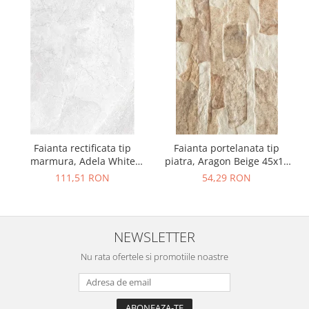
Faianta rectificata tip
Faianta portelanata tip
marmura, Adela White
piatra, Aragon Beige 45x15
30x90, alb, finisaj lucios
cm, bej, finisaj mat
111,51 RON
54,29 RON
NEWSLETTER
Nu rata ofertele si promotiile noastre