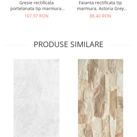
Gresie rectificata
Faianta rectificata tip
portelanata tip marmura,
marmura, Astoria Grey
Astoria Grey 1, 45x45 cm,
Decofon 1, 30x90 cm, gri,
107,97 RON
88,40 RON
gri, finisaj mat
finisaj lucios
PRODUSE SIMILARE