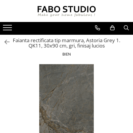
GRESIE
FAIANTA
MOBILIER DE INTERIOR
GRESIE INTERIOR
FAIANTA
CANAPELE
Faianta rectificata tip marmura, Astoria Grey 1.
GRESIE EXTERIOR
PIESE DECORATIVE
CUIERE
QK11, 30x90 cm, gri, finisaj lucios
GRESIE EXTERIOR 2 CM
MESE
BIEN
GRESIE TIP LEMN
SCAUNE
GRESIE XXL - LASTRE
CONSOLE
TREPTE DIN GRESIE