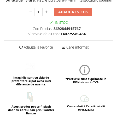
Durata de livrare:
1-3 zile lucratoare ✅ *In limita stocului disponibil
ADAUGA IN COS
IN STOC
Cod Produs:
8692844915767
Ai nevoie de ajutor?
+40775585484
Adauga la Favorite
Cere informatii
Imaginile sunt cu titlu de
*Preturile sunt exprimate in
prezentare si pot avea mici
RON si contin TVA
diferente de nuante.
Comandati / Cereti detalii
Acest produs poate fi platit
0748221373
doar cu Cardul sau prin Transfer
Bancar