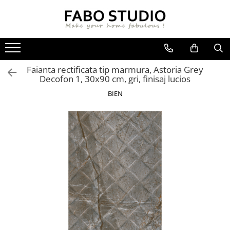
GRESIE
FAIANTA
MOBILIER DE INTERIOR
GRESIE INTERIOR
FAIANTA
CANAPELE
Faianta rectificata tip marmura, Astoria Grey
GRESIE EXTERIOR
PIESE DECORATIVE
CUIERE
Decofon 1, 30x90 cm, gri, finisaj lucios
GRESIE EXTERIOR 2 CM
MESE
BIEN
GRESIE TIP LEMN
SCAUNE
GRESIE XXL - LASTRE
CONSOLE
TREPTE DIN GRESIE