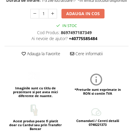
Durata de livrare:
1-3 zile lucratoare ✅ *In limita stocului disponibil
ADAUGA IN COS
IN STOC
Cod Produs:
8697497187349
Ai nevoie de ajutor?
+40775585484
Adauga la Favorite
Cere informatii
Imaginile sunt cu titlu de
*Preturile sunt exprimate in
prezentare si pot avea mici
RON si contin TVA
diferente de nuante.
Comandati / Cereti detalii
Acest produs poate fi platit
0748221373
doar cu Cardul sau prin Transfer
Bancar