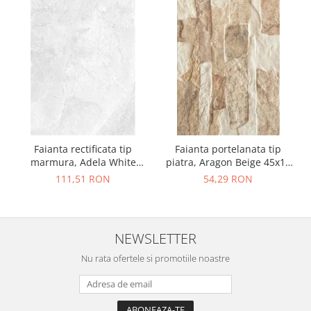
Faianta rectificata tip
Faianta portelanata tip
marmura, Adela White
piatra, Aragon Beige 45x15
30x90, alb, finisaj lucios
cm, bej, finisaj mat
111,51 RON
54,29 RON
NEWSLETTER
Nu rata ofertele si promotiile noastre