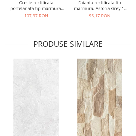
Gresie rectificata
Faianta rectificata tip
portelanata tip marmura,
marmura, Astoria Grey 1.
Astoria Grey 1, 45x45 cm,
QK11, 30x90 cm, gri, finisaj
107,97 RON
96,17 RON
gri, finisaj mat
lucios
PRODUSE SIMILARE