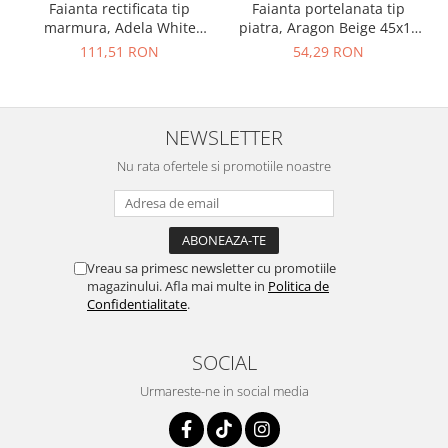
Faianta rectificata tip
Faianta portelanata tip
marmura, Adela White
piatra, Aragon Beige 45x15
30x90, alb, finisaj lucios
cm, bej, finisaj mat
111,51 RON
54,29 RON
NEWSLETTER
Nu rata ofertele si promotiile noastre
Vreau sa primesc newsletter cu promotiile
magazinului. Afla mai multe in
Politica de
Confidentialitate
.
SOCIAL
Urmareste-ne in social media