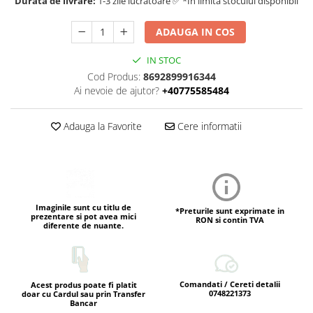
Durata de livrare:
1-3 zile lucratoare ✅ *In limita stocului disponibil
ADAUGA IN COS
IN STOC
Cod Produs:
8692899916344
Ai nevoie de ajutor?
+40775585484
Adauga la Favorite
Cere informatii
Imaginile sunt cu titlu de
*Preturile sunt exprimate in
prezentare si pot avea mici
RON si contin TVA
diferente de nuante.
Comandati / Cereti detalii
Acest produs poate fi platit
0748221373
doar cu Cardul sau prin Transfer
Bancar