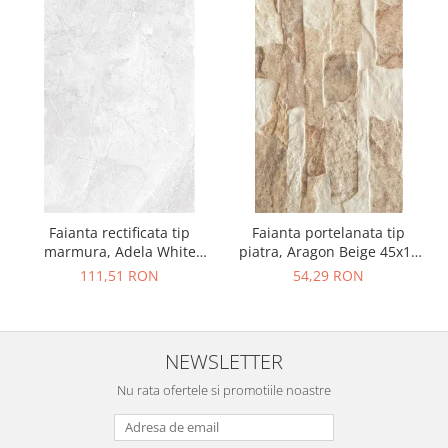
Faianta rectificata tip
Faianta portelanata tip
marmura, Adela White
piatra, Aragon Beige 45x15
30x90, alb, finisaj lucios
cm, bej, finisaj mat
111,51 RON
54,29 RON
NEWSLETTER
Nu rata ofertele si promotiile noastre