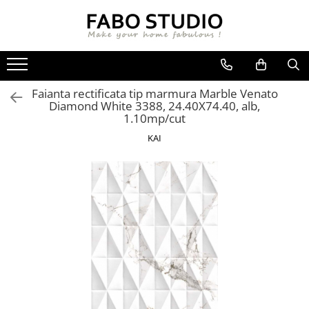
GRESIE
FAIANTA
MOBILIER DE INTERIOR
GRESIE INTERIOR
FAIANTA
CANAPELE
Faianta rectificata tip marmura Marble Venato
GRESIE EXTERIOR
PIESE DECORATIVE
CUIERE
Diamond White 3388, 24.40X74.40, alb,
GRESIE EXTERIOR 2 CM
MESE
1.10mp/cut
GRESIE TIP LEMN
SCAUNE
KAI
GRESIE XXL - LASTRE
CONSOLE
TREPTE DIN GRESIE