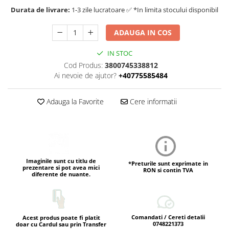
Durata de livrare:
1-3 zile lucratoare ✅ *In limita stocului disponibil
ADAUGA IN COS
IN STOC
Cod Produs:
3800745338812
Ai nevoie de ajutor?
+40775585484
Adauga la Favorite
Cere informatii
Imaginile sunt cu titlu de
*Preturile sunt exprimate in
prezentare si pot avea mici
RON si contin TVA
diferente de nuante.
Comandati / Cereti detalii
Acest produs poate fi platit
0748221373
doar cu Cardul sau prin Transfer