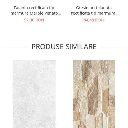
Faianta rectificata tip
Gresie portelanata
marmura Marble Venato
rectificata tip marmura,
White 3387, 24.40X74.40,
Marble Venato White 6529,
97,90 RON
84,48 RON
alb, 1.10mp/cut
60*60 cm, alb
PRODUSE SIMILARE