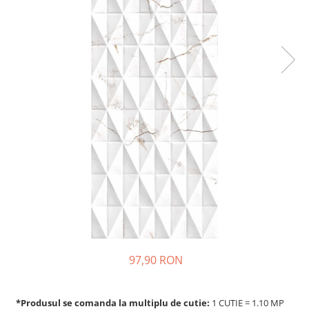
97,90 RON
*Produsul se comanda la multiplu de cutie:
1 CUTIE = 1.10 MP