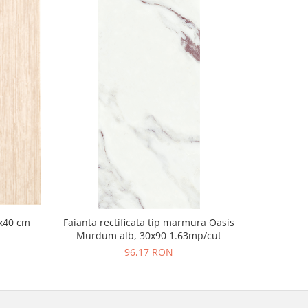
x40 cm
Faianta rectificata tip marmura Oasis
Faiant
Murdum alb, 30x90 1.63mp/cut
Decofon
96,17 RON