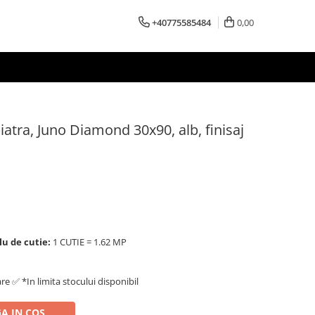
+40775585484
0,00
piatra, Juno Diamond 30x90, alb, finisaj
lu de cutie:
1 CUTIE = 1.62 MP
are ✅ *In limita stocului disponibil
A IN COS