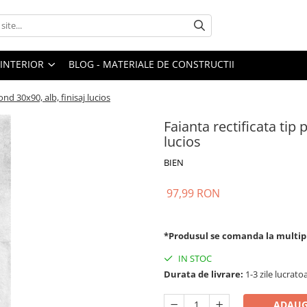
 INTERIOR
BLOG - MATERIALE DE CONSTRUCTII
ond 30x90, alb, finisaj lucios
Faianta rectificata tip 
lucios
BIEN
97,99 RON
*Produsul se comanda la multip
IN STOC
Durata de livrare:
1-3 zile lucrato
ADAUG