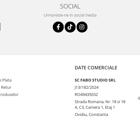
SOCIAL
Urmareste-ne in social media
DATE COMERCIALE
 Plata
SC FABO STUDIO SRL
e Retur
J13/182/2024
Produselor
RO49435032
©
Strada Romana, Nr. 18 si 18
A, C3, Camera 1, Etaj 1
Ovidiu, Constanta