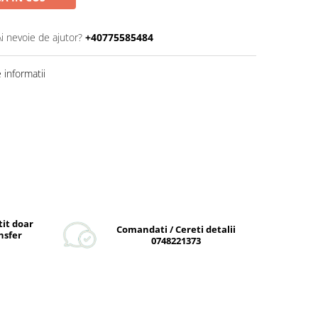
Ai nevoie de ajutor?
+40775585484
informatii
tit doar
Comandati / Cereti detalii
nsfer
0748221373