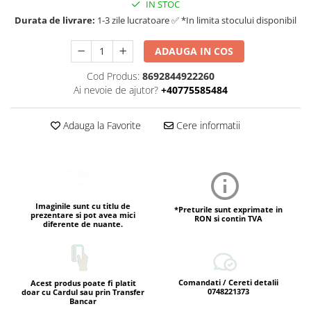
IN STOC
Durata de livrare:
1-3 zile lucratoare ✅ *In limita stocului disponibil
ADAUGA IN COS
Cod Produs:
8692844922260
Ai nevoie de ajutor?
+40775585484
Adauga la Favorite
Cere informatii
Imaginile sunt cu titlu de
*Preturile sunt exprimate in
prezentare si pot avea mici
RON si contin TVA
diferente de nuante.
Comandati / Cereti detalii
Acest produs poate fi platit
0748221373
doar cu Cardul sau prin Transfer
Bancar