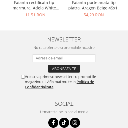
Faianta rectificata tip
Faianta portelanata tip
marmura, Adela White
piatra, Aragon Beige 45x15
30x90, alb, finisaj lucios
cm, bej, finisaj mat
111,51 RON
54,29 RON
NEWSLETTER
Nu rata ofertele si promotiile noastre
Vreau sa primesc newsletter cu promotiile
magazinului. Afla mai multe in
Politica de
Confidentialitate
.
SOCIAL
Urmareste-ne in social media