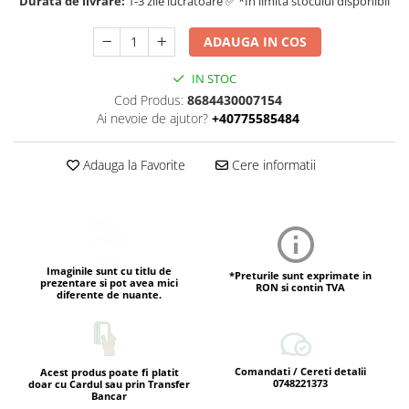
Durata de livrare:
1-3 zile lucratoare ✅ *In limita stocului disponibil
ADAUGA IN COS
IN STOC
Cod Produs:
8684430007154
Ai nevoie de ajutor?
+40775585484
Adauga la Favorite
Cere informatii
Imaginile sunt cu titlu de
*Preturile sunt exprimate in
prezentare si pot avea mici
RON si contin TVA
diferente de nuante.
Comandati / Cereti detalii
Acest produs poate fi platit
0748221373
doar cu Cardul sau prin Transfer
Bancar