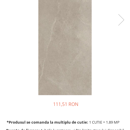
111,51 RON
*Produsul se comanda la multiplu de cutie:
1 CUTIE = 1.89 MP