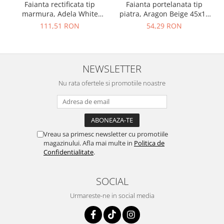
Faianta rectificata tip
Faianta portelanata tip
marmura, Adela White
piatra, Aragon Beige 45x15
30x90, alb, finisaj lucios
cm, bej, finisaj mat
111,51 RON
54,29 RON
NEWSLETTER
Nu rata ofertele si promotiile noastre
Vreau sa primesc newsletter cu promotiile
magazinului. Afla mai multe in
Politica de
Confidentialitate
.
SOCIAL
Urmareste-ne in social media