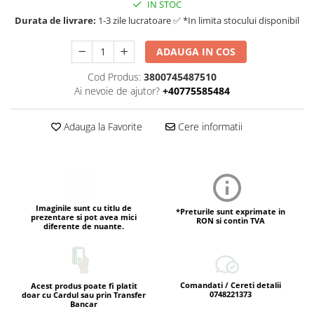
IN STOC
Durata de livrare:
1-3 zile lucratoare ✅ *In limita stocului disponibil
ADAUGA IN COS
Cod Produs:
3800745487510
Ai nevoie de ajutor?
+40775585484
Adauga la Favorite
Cere informatii
Imaginile sunt cu titlu de
*Preturile sunt exprimate in
prezentare si pot avea mici
RON si contin TVA
diferente de nuante.
Comandati / Cereti detalii
Acest produs poate fi platit
0748221373
doar cu Cardul sau prin Transfer
Bancar