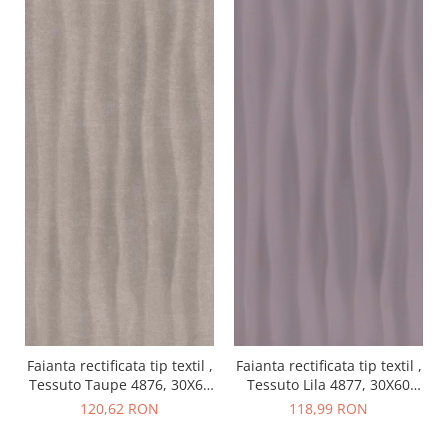
Faianta rectificata tip textil ,
Faianta rectificata tip textil ,
Tessuto Taupe 4876, 30X60
Tessuto Lila 4877, 30X60
cm, maro
cm, lila
120,62 RON
118,99 RON