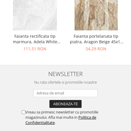
Faianta rectificata tip
Faianta portelanata tip
marmura, Adela White
piatra, Aragon Beige 45x15
30x90, alb, finisaj lucios
cm, bej, finisaj mat
111,51 RON
54,29 RON
NEWSLETTER
Nu rata ofertele si promotiile noastre
Vreau sa primesc newsletter cu promotiile
magazinului. Afla mai multe in
Politica de
Confidentialitate
.