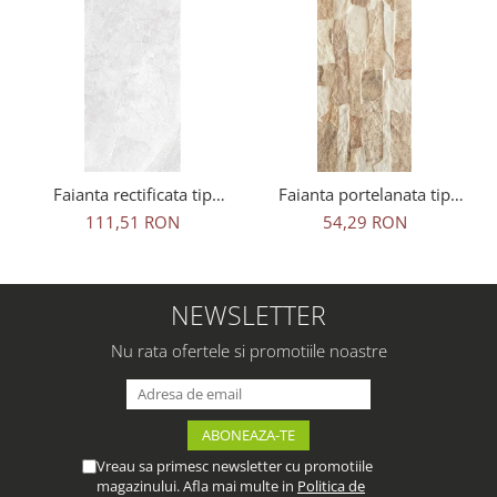
Faianta rectificata tip
Faianta portelanata tip
marmura, Adela White
piatra, Aragon Beige 45x15
111,51 RON
54,29 RON
30x90, alb, finisaj lucios
cm, bej, finisaj mat
NEWSLETTER
Nu rata ofertele si promotiile noastre
Vreau sa primesc newsletter cu promotiile
magazinului. Afla mai multe in
Politica de