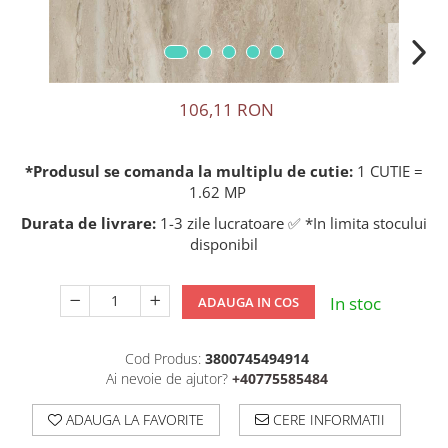
106,11 RON
*Produsul se comanda la multiplu de cutie:
1 CUTIE =
1.62 MP
Durata de livrare:
1-3 zile lucratoare ✅ *In limita stocului
disponibil
In stoc
ADAUGA IN COS
Cod Produs:
3800745494914
Ai nevoie de ajutor?
+40775585484
ADAUGA LA FAVORITE
CERE INFORMATII