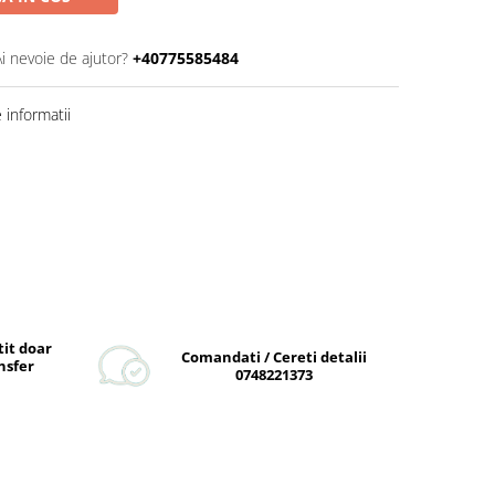
Ai nevoie de ajutor?
+40775585484
informatii
tit doar
Comandati / Cereti detalii
nsfer
0748221373