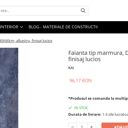
 INTERIOR
BLOG - MATERIALE DE CONSTRUCTII
0X60cm, albastru, finisaj lucios
Faianta tip marmura, D
finisaj lucios
KAI
96,17 RON
*Produsul se comanda la multip
IN STOC
Durata de livrare:
1-3 zile lucrato
ADAUG