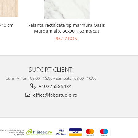
x40 cm
Faianta rectificata tip marmura Oasis
Faiant
Murdum alb, 30x90 1.63mp/cut
Decofon
96,17 RON
SUPORT CLIENTI
Luni - Vineri : 08:00 - 18:00 ▫️ Sambata : 08:00 - 16:00
+40775585484
office@fabostudio.ro