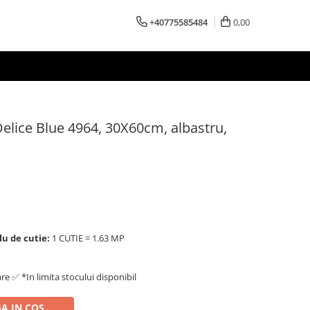
+40775585484
0,00
elice Blue 4964, 30X60cm, albastru,
lu de cutie:
1 CUTIE = 1.63 MP
are ✅ *In limita stocului disponibil
A IN COS