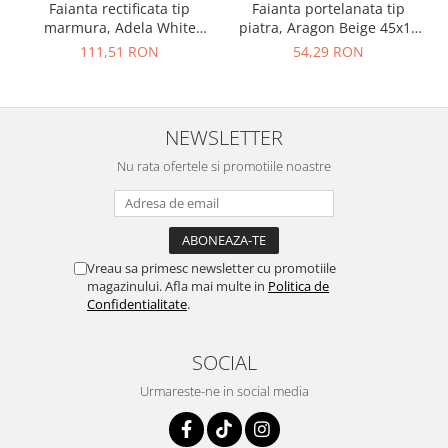
Faianta rectificata tip
Faianta portelanata tip
marmura, Adela White
piatra, Aragon Beige 45x15
30x90, alb, finisaj lucios
cm, bej, finisaj mat
111,51 RON
54,29 RON
NEWSLETTER
Nu rata ofertele si promotiile noastre
Vreau sa primesc newsletter cu promotiile
magazinului. Afla mai multe in
Politica de
Confidentialitate
.
SOCIAL
Urmareste-ne in social media