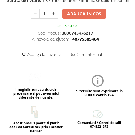
Durata de livrare:
1-3 zile lucratoare ✅ *In limita stocului disponibil
ADAUGA IN COS
IN STOC
Cod Produs:
3800745476217
Ai nevoie de ajutor?
+40775585484
Adauga la Favorite
Cere informatii
Imaginile sunt cu titlu de
*Preturile sunt exprimate in
prezentare si pot avea mici
RON si contin TVA
diferente de nuante.
Comandati / Cereti detalii
Acest produs poate fi platit
0748221373
doar cu Cardul sau prin Transfer
Bancar