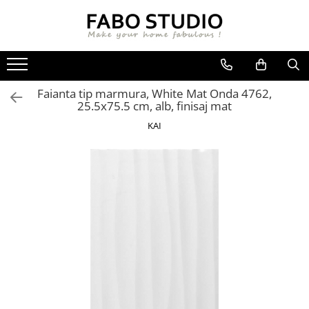
GRESIE
FAIANTA
MOBILIER DE INTERIOR
GRESIE INTERIOR
FAIANTA
CANAPELE
Faianta tip marmura, White Mat Onda 4762,
GRESIE EXTERIOR
PIESE DECORATIVE
CUIERE
25.5x75.5 cm, alb, finisaj mat
GRESIE EXTERIOR 2 CM
MESE
KAI
GRESIE TIP LEMN
SCAUNE
GRESIE XXL - LASTRE
CONSOLE
TREPTE DIN GRESIE