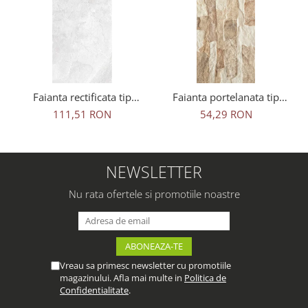
Faianta rectificata tip
Faianta portelanata tip
marmura, Adela White
piatra, Aragon Beige 45x15
111,51 RON
54,29 RON
30x90, alb, finisaj lucios
cm, bej, finisaj mat
NEWSLETTER
Nu rata ofertele si promotiile noastre
Vreau sa primesc newsletter cu promotiile
magazinului. Afla mai multe in
Politica de
Confidentialitate
.