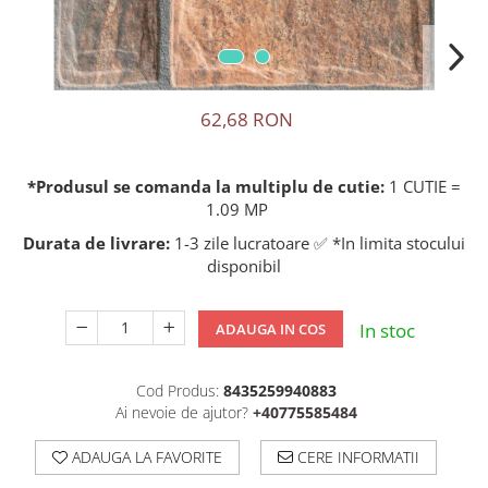
62,68 RON
*Produsul se comanda la multiplu de cutie:
1 CUTIE =
1.09 MP
Durata de livrare:
1-3 zile lucratoare ✅ *In limita stocului
disponibil
In stoc
ADAUGA IN COS
Cod Produs:
8435259940883
Ai nevoie de ajutor?
+40775585484
ADAUGA LA FAVORITE
CERE INFORMATII