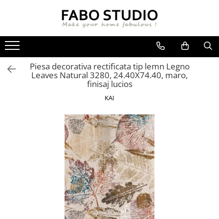
GRESIE
FAIANTA
MOBILIER DE INTERIOR
GRESIE INTERIOR
FAIANTA
CANAPELE
Piesa decorativa rectificata tip lemn Legno
GRESIE EXTERIOR
PIESE DECORATIVE
CUIERE
Leaves Natural 3280, 24.40X74.40, maro,
GRESIE EXTERIOR 2 CM
MESE
finisaj lucios
GRESIE TIP LEMN
SCAUNE
KAI
GRESIE XXL - LASTRE
CONSOLE
TREPTE DIN GRESIE