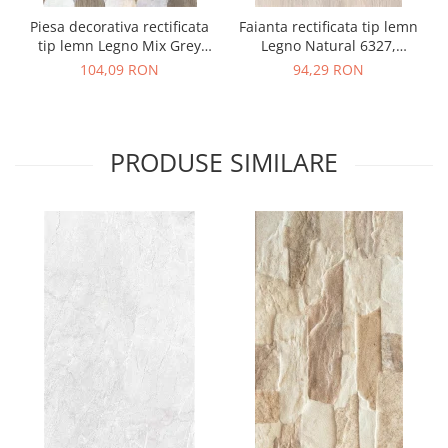
Piesa decorativa rectificata
Faianta rectificata tip lemn
tip lemn Legno Mix Grey
Legno Natural 6327,
4999, 24.40X74.40, mix,
24.40X74.40, bej, finisaj
104,09 RON
94,29 RON
finisaj lucios
lucios
PRODUSE SIMILARE