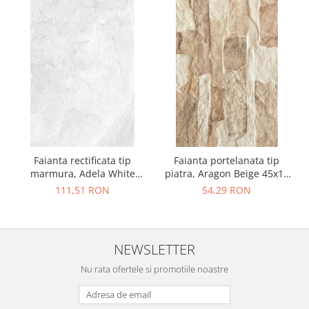
Faianta rectificata tip
Faianta portelanata tip
marmura, Adela White
piatra, Aragon Beige 45x15
30x90, alb, finisaj lucios
cm, bej, finisaj mat
111,51 RON
54,29 RON
NEWSLETTER
Nu rata ofertele si promotiile noastre