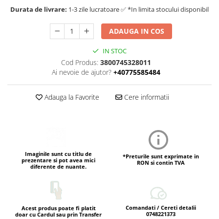
Durata de livrare:
1-3 zile lucratoare ✅ *In limita stocului disponibil
ADAUGA IN COS
IN STOC
Cod Produs:
3800745328011
Ai nevoie de ajutor?
+40775585484
Adauga la Favorite
Cere informatii
Imaginile sunt cu titlu de
*Preturile sunt exprimate in
prezentare si pot avea mici
RON si contin TVA
diferente de nuante.
Comandati / Cereti detalii
Acest produs poate fi platit
0748221373
doar cu Cardul sau prin Transfer