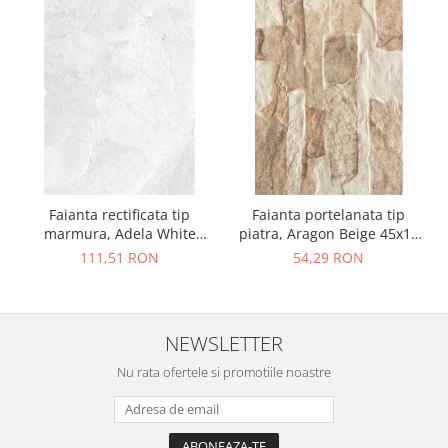
Faianta rectificata tip
Faianta portelanata tip
marmura, Adela White
piatra, Aragon Beige 45x15
30x90, alb, finisaj lucios
cm, bej, finisaj mat
111,51 RON
54,29 RON
NEWSLETTER
Nu rata ofertele si promotiile noastre