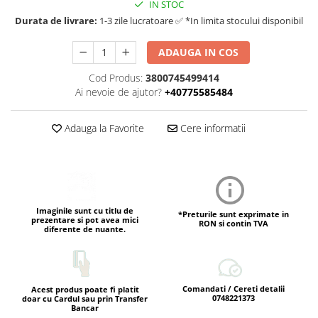
IN STOC
Durata de livrare:
1-3 zile lucratoare ✅ *In limita stocului disponibil
ADAUGA IN COS
Cod Produs:
3800745499414
Ai nevoie de ajutor?
+40775585484
Adauga la Favorite
Cere informatii
Imaginile sunt cu titlu de
*Preturile sunt exprimate in
prezentare si pot avea mici
RON si contin TVA
diferente de nuante.
Comandati / Cereti detalii
Acest produs poate fi platit
0748221373
doar cu Cardul sau prin Transfer
Bancar