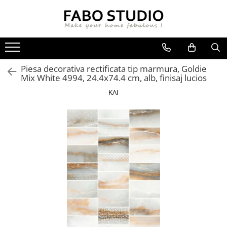
GRESIE
FAIANTA
MOBILIER DE INTERIOR
GRESIE INTERIOR
FAIANTA
CANAPELE
Piesa decorativa rectificata tip marmura, Goldie
GRESIE EXTERIOR
PIESE DECORATIVE
CUIERE
Mix White 4994, 24.4x74.4 cm, alb, finisaj lucios
GRESIE EXTERIOR 2 CM
MESE
KAI
GRESIE TIP LEMN
SCAUNE
GRESIE XXL - LASTRE
CONSOLE
TREPTE DIN GRESIE