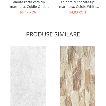
Faianta rectificata tip
Faianta rectificata tip
marmura, Goldie Onda
marmura, Goldie White
White 4992, 24.4x74.4 cm,
4991, 24.4x74.4 cm, alb,
90,47 RON
94,83 RON
alb, finisaj lucios
finisaj mat
PRODUSE SIMILARE