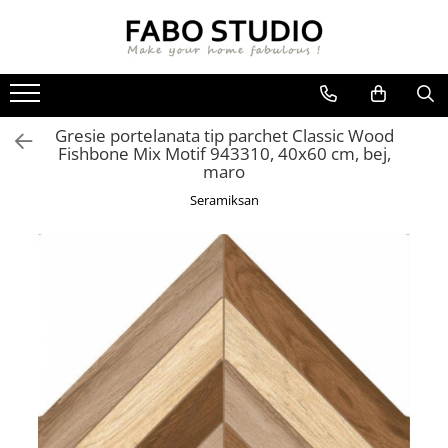
GRESIE
FAIANTA
MOBILIER DE INTERIOR
GRESIE INTERIOR
FAIANTA
CANAPELE
Gresie portelanata tip parchet Classic Wood
GRESIE EXTERIOR
PIESE DECORATIVE
CUIERE
Fishbone Mix Motif 943310, 40x60 cm, bej,
GRESIE EXTERIOR 2 CM
MESE
maro
GRESIE TIP LEMN
SCAUNE
Seramiksan
GRESIE XXL - LASTRE
CONSOLE
TREPTE DIN GRESIE