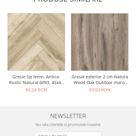
Gresie tip lemn, Antica-
Gresie exterior 2 cm Natura
Rustic Natural 6093, 45x45
Wood Oak Outdoor maro,
cm, portelanata, bej, finisaj
0.73mp/cut
80,24 RON
93,60 RON
mat
NEWSLETTER
Nu rata ofertele si promotiile noastre