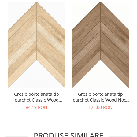
Gresie portelanata tip
Gresie portelanata tip
parchet Classic Wood
parchet Classic Wood Noce
Almond 943302, 40x60 cm,
943301, 40x60 cm, maro
84,19 RON
126,00 RON
bej
PRODUSE SIMILARE