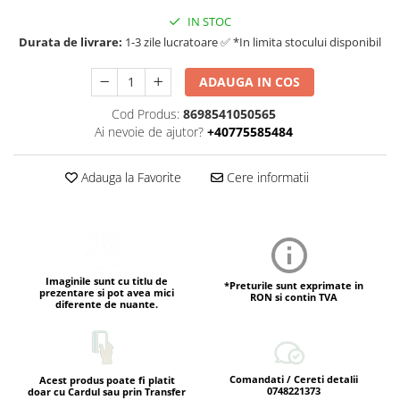
IN STOC
Durata de livrare:
1-3 zile lucratoare ✅ *In limita stocului disponibil
ADAUGA IN COS
Cod Produs:
8698541050565
Ai nevoie de ajutor?
+40775585484
Adauga la Favorite
Cere informatii
Imaginile sunt cu titlu de
*Preturile sunt exprimate in
prezentare si pot avea mici
RON si contin TVA
diferente de nuante.
Comandati / Cereti detalii
Acest produs poate fi platit
0748221373
doar cu Cardul sau prin Transfer