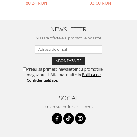
cm, portelanata, bej, finisaj
0.73mp/cut
80,24 RON
93,60 RON
mat
NEWSLETTER
Nu rata ofertele si promotiile noastre
Vreau sa primesc newsletter cu promotiile
magazinului. Afla mai multe in
Politica de
Confidentialitate
.
SOCIAL
Urmareste-ne in social media