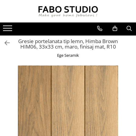
GRESIE
FAIANTA
MOBILIER DE INTERIOR
GRESIE INTERIOR
FAIANTA
CANAPELE
Gresie portelanata tip lemn, Himba Brown
GRESIE EXTERIOR
PIESE DECORATIVE
CUIERE
HIM06, 33x33 cm, maro, finisaj mat, R10
GRESIE EXTERIOR 2 CM
MESE
Ege Seramik
GRESIE TIP LEMN
SCAUNE
GRESIE XXL - LASTRE
CONSOLE
TREPTE DIN GRESIE