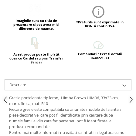
Imaginile sunt cu titlu de
*Preturile sunt exprimate in
prezentare si pot avea mici
RON si contin TVA
diferente de nuante.
Comandati / Cereti detalii
Acest produs poate fi platit
0748221373
doar cu Cardul sau prin Transfer
Bancar
Descriere
Gresie portelanata tip lemn, Himba Brown HIM06, 33x33 cm,
maro, finisaj mat, R10
Fiecare gresie este compatibila cu anumite modele de faianta si
piese decorative, care pot fi identificate prin cautare dupa
numele familiei din care fac parte sau pot fi identificate la
produse recomandate.
Pentru mai multe informatii nu ezitati sa intrati in legatura cu noi.