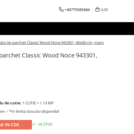
+40775585484
0,00
nata tip parchet Classic Wood Noce 943301, 40x60 cm, maro
p parchet Classic Wood Noce 943301,
lu de cutie:
1 CUTIE = 1.13 MP
are ✅ *In limita stocului disponibil
IN STOC
A IN COS