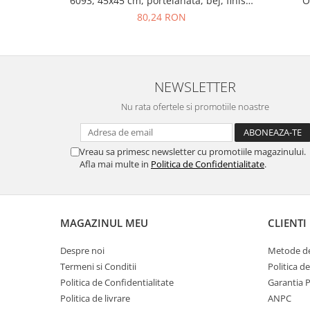
6093, 45x45 cm, portelanata, bej, finisaj
O
mat
80,24 RON
NEWSLETTER
Nu rata ofertele si promotiile noastre
Vreau sa primesc newsletter cu promotiile magazinului.
Afla mai multe in
Politica de Confidentialitate
.
MAGAZINUL MEU
CLIENTI
Despre noi
Metode de
Termeni si Conditii
Politica d
Politica de Confidentialitate
Garantia 
Politica de livrare
ANPC