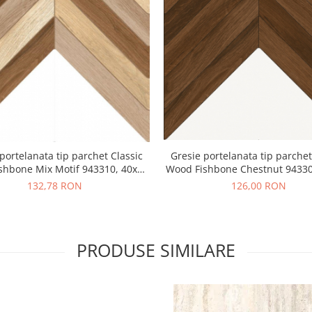
portelanata tip parchet Classic
Gresie portelanata tip parchet
shbone Mix Motif 943310, 40x60
Wood Fishbone Chestnut 94330
cm, bej, maro
cm, maro
132,78 RON
126,00 RON
PRODUSE SIMILARE