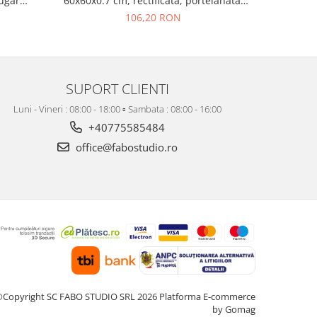
Sugar
60x60x0.7 cm, rectificata, portelanata,
Greige 215
isaj mat
bej, finisaj mat
106,20 RON
SUPORT CLIENTI
Luni - Vineri : 08:00 - 18:00 ▫️ Sambata : 08:00 - 16:00
+40775585484
office@fabostudio.ro
Copyright SC FABO STUDIO SRL 2026
Platforma E-commerce
by Gomag