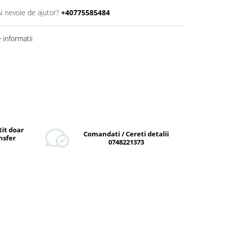
Ai nevoie de ajutor?
+40775585484
informatii
tit doar
Comandati / Cereti detalii
nsfer
0748221373