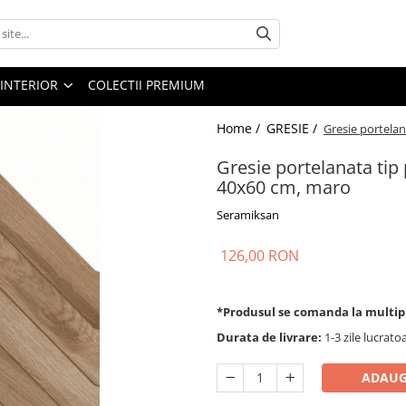
 INTERIOR
COLECTII PREMIUM
Home /
GRESIE /
Gresie portela
Gresie portelanata ti
40x60 cm, maro
Seramiksan
126,00 RON
*Produsul se comanda la multip
Durata de livrare:
1-3 zile lucrato
ADAUG