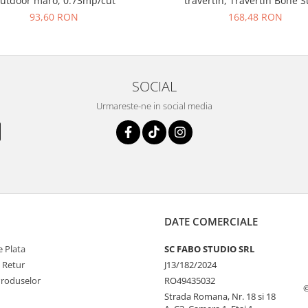
utdoor maro, 0.73mp/cut
travertin, Travertin Bone 
25621011, 60x120 cm, bej, fin
93,60 RON
168,48 RON
SOCIAL
Urmareste-ne in social media
DATE COMERCIALE
 Plata
SC FABO STUDIO SRL
e Retur
J13/182/2024
Produselor
RO49435032
©
Strada Romana, Nr. 18 si 18