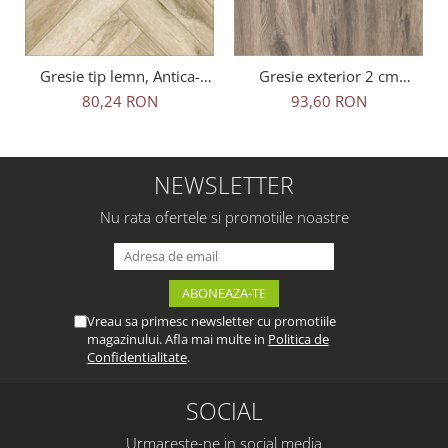
Gresie tip lemn, Antica-
Gresie exterior 2 cm
Rustic Natural 6093, 45x45
Natura Wood Oak Outdoor
80,24 RON
93,60 RON
cm, portelanata, bej, finisaj
maro, 0.73mp/cut
mat
NEWSLETTER
Nu rata ofertele si promotiile noastre
Vreau sa primesc newsletter cu promotiile
magazinului. Afla mai multe in
Politica de
Confidentialitate
.
SOCIAL
Urmareste-ne in social media