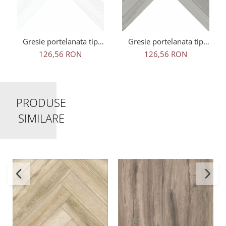
Gresie portelanata tip
Gresie portelanata tip
parchet Nordik White
parchet Nordik Grey
126,56 RON
126,56 RON
Fishbone 941301, 40x60
Fishbone 941302, 40x60
cm, alb
cm, gri
PRODUSE
SIMILARE