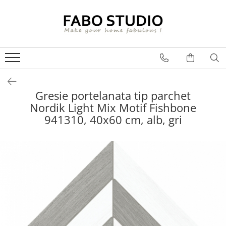
GRESIE
FAIANTA
MOBILIER DE INTERIOR
GRESIE INTERIOR
FAIANTA
CANAPELE
GRESIE EXTERIOR
PIESE DECORATIVE
CUIERE
GRESIE EXTERIOR 2 CM
MESE
Gresie portelanata tip parchet
Nordik Light Mix Motif Fishbone
GRESIE TIP LEMN
SCAUNE
941310, 40x60 cm, alb, gri
GRESIE XXL - LASTRE
CONSOLE
TREPTE DIN GRESIE