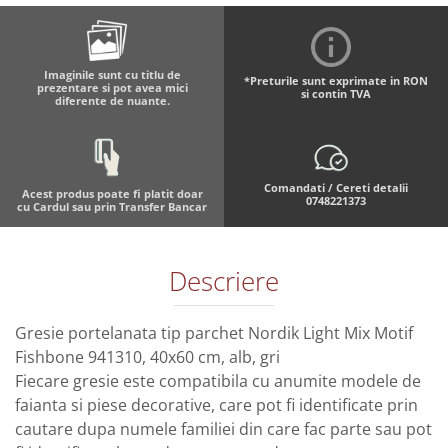
Imaginile sunt cu titlu de
*Preturile sunt exprimate in RON
prezentare si pot avea mici
si contin TVA
diferente de nuante.
Comandati / Cereti detalii
Acest produs poate fi platit doar
0748221373
cu Cardul sau prin Transfer Bancar
Descriere
Gresie portelanata tip parchet Nordik Light Mix Motif
Fishbone 941310, 40x60 cm, alb, gri
Fiecare gresie este compatibila cu anumite modele de
faianta si piese decorative, care pot fi identificate prin
cautare dupa numele familiei din care fac parte sau pot