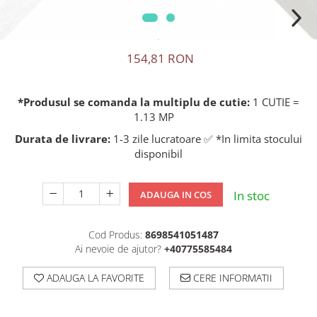
154,81 RON
*Produsul se comanda la multiplu de cutie:
1 CUTIE =
1.13 MP
Durata de livrare:
1-3 zile lucratoare ✅ *In limita stocului
disponibil
In stoc
ADAUGA IN COS
Cod Produs:
8698541051487
Ai nevoie de ajutor?
+40775585484
ADAUGA LA FAVORITE
CERE INFORMATII