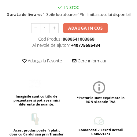
IN STOC
Durata de livrare:
1-3 zile lucratoare ✅ *In limita stocului disponibil
ADAUGA IN COS
Cod Produs:
8698541003868
Ai nevoie de ajutor?
+40775585484
Adauga la Favorite
Cere informatii
Imaginile sunt cu titlu de
*Preturile sunt exprimate in
prezentare si pot avea mici
RON si contin TVA
diferente de nuante.
Comandati / Cereti detalii
Acest produs poate fi platit
0748221373
doar cu Cardul sau prin Transfer