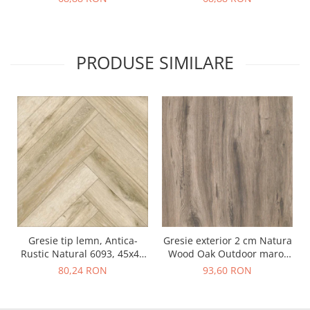
30x60 cm, 107951, Bej
Brown, 30x60 cm,
10795210, Maro
PRODUSE SIMILARE
Gresie tip lemn, Antica-
Gresie exterior 2 cm Natura
Rustic Natural 6093, 45x45
Wood Oak Outdoor maro,
cm, portelanata, bej, finisaj
0.73mp/cut
80,24 RON
93,60 RON
mat