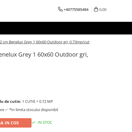
+40775585484
0,00
r 2 cm Benelux Grey 1 60x60 Outdoor gri, 0.73mp/cut
enelux Grey 1 60x60 Outdoor gri,
lu de cutie:
1 CUTIE = 0.72 MP
are ✅ *In limita stocului disponibil
IN STOC
A IN COS