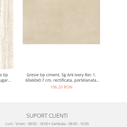
a tip
Gresie tip ciment, Sg Ark Ivory Rec 1.
Gresie re
Sugar
60x60x0.7 cm, rectificata, portelanata,
Greige 215
isaj mat
bej, finisaj mat
106,20 RON
SUPORT CLIENTI
Luni - Vineri : 08:00 - 18:00 ▫️ Sambata : 08:00 - 16:00