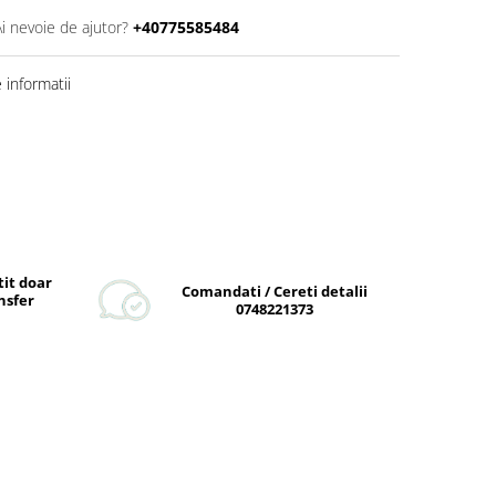
Ai nevoie de ajutor?
+40775585484
informatii
tit doar
Comandati / Cereti detalii
nsfer
0748221373