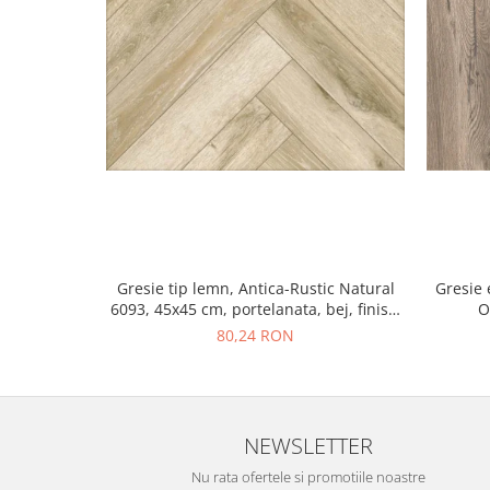
Gresie tip lemn, Antica-Rustic Natural
Gresie 
6093, 45x45 cm, portelanata, bej, finisaj
O
mat
80,24 RON
NEWSLETTER
Nu rata ofertele si promotiile noastre