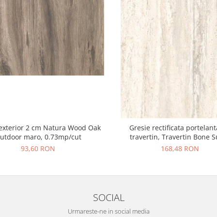
exterior 2 cm Natura Wood Oak
Gresie rectificata portelant
utdoor maro, 0.73mp/cut
travertin, Travertin Bone 
25621011, 60x120 cm, bej, fin
93,60 RON
168,48 RON
SOCIAL
Urmareste-ne in social media