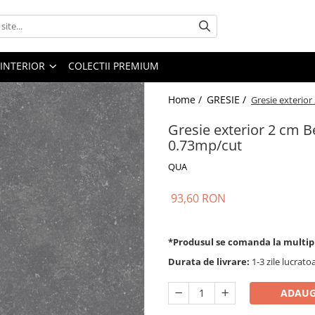
 INTERIOR
COLECTII PREMIUM
Home /
GRESIE /
Gresie exterio
Gresie exterior 2 cm B
0.73mp/cut
QUA
93,60 RON
*Produsul se comanda la multip
Durata de livrare:
1-3 zile lucrato
ADAUG