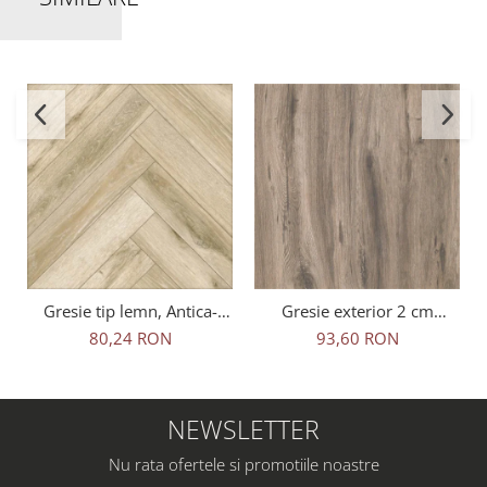
Gresie tip lemn, Antica-
Gresie exterior 2 cm
Rustic Natural 6093, 45x45
Natura Wood Oak Outdoor
80,24 RON
93,60 RON
cm, portelanata, bej, finisaj
maro, 0.73mp/cut
mat
NEWSLETTER
Nu rata ofertele si promotiile noastre