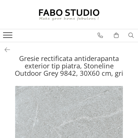
GRESIE
FAIANTA
MOBILIER DE INTERIOR
GRESIE INTERIOR
FAIANTA
CANAPELE
GRESIE EXTERIOR
PIESE DECORATIVE
CUIERE
GRESIE EXTERIOR 2 CM
MESE
Gresie rectificata antiderapanta
exterior tip piatra, Stoneline
GRESIE TIP LEMN
SCAUNE
Outdoor Grey 9842, 30X60 cm, gri
GRESIE XXL - LASTRE
CONSOLE
TREPTE DIN GRESIE