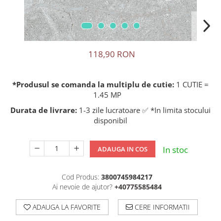
118,90 RON
*Produsul se comanda la multiplu de cutie:
1 CUTIE =
1.45 MP
Durata de livrare:
1-3 zile lucratoare ✅ *In limita stocului
disponibil
In stoc
ADAUGA IN COS
Cod Produs:
3800745984217
Ai nevoie de ajutor?
+40775585484
ADAUGA LA FAVORITE
CERE INFORMATII