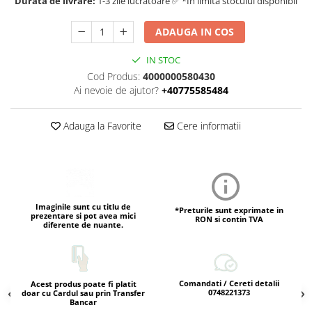
Durata de livrare:
1-3 zile lucratoare ✅ *In limita stocului disponibil
ADAUGA IN COS
IN STOC
Cod Produs:
4000000580430
Ai nevoie de ajutor?
+40775585484
Adauga la Favorite
Cere informatii
Imaginile sunt cu titlu de
*Preturile sunt exprimate in
prezentare si pot avea mici
RON si contin TVA
diferente de nuante.
Comandati / Cereti detalii
Acest produs poate fi platit
0748221373
doar cu Cardul sau prin Transfer
Bancar