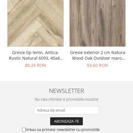
Gresie tip lemn, Antica-
Gresie exterior 2 cm Natura
Rustic Natural 6093, 45x45
Wood Oak Outdoor maro,
cm, portelanata, bej, finisaj
0.73mp/cut
80,24 RON
93,60 RON
mat
NEWSLETTER
Nu rata ofertele si promotiile noastre
Vreau sa primesc newsletter cu promotiile