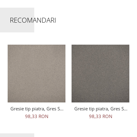
RECOMANDARI
Gresie tip piatra, Gres SP
Gresie tip piatra, Gres SP
Mid Grey 6423, 33.3x33.3
Anthracite 6421, 33.3x33.3
98,33 RON
98,33 RON
cm, gri, finisaj mat
cm, gri inchis, finisaj mat