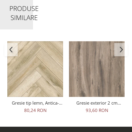
PRODUSE
SIMILARE
Gresie tip lemn, Antica-
Gresie exterior 2 cm
Rustic Natural 6093, 45x45
Natura Wood Oak Outdoor
80,24 RON
93,60 RON
cm, portelanata, bej, finisaj
maro, 0.73mp/cut
mat