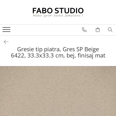
GRESIE
FAIANTA
MOBILIER DE INTERIOR
GRESIE INTERIOR
FAIANTA
CANAPELE
GRESIE EXTERIOR
PIESE DECORATIVE
CUIERE
GRESIE EXTERIOR 2 CM
MESE
Gresie tip piatra, Gres SP Beige
6422, 33.3x33.3 cm, bej, finisaj mat
GRESIE TIP LEMN
SCAUNE
GRESIE XXL - LASTRE
CONSOLE
TREPTE DIN GRESIE