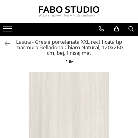
GRESIE
FAIANTA
MOBILIER DE INTERIOR
GRESIE INTERIOR
FAIANTA
CANAPELE
Lastra - Gresie portelanata XXL rectificata tip
GRESIE EXTERIOR
PIESE DECORATIVE
CUIERE
marmura Belladona Chiaro Natural, 120x260
GRESIE EXTERIOR 2 CM
MESE
cm, bej, finisaj mat
GRESIE TIP LEMN
SCAUNE
Etile
GRESIE XXL - LASTRE
CONSOLE
TREPTE DIN GRESIE