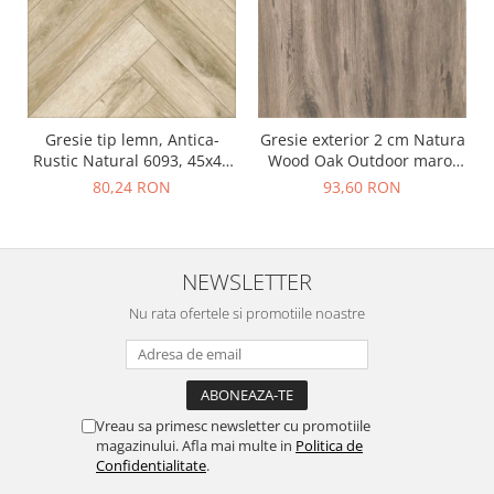
Gresie tip lemn, Antica-
Gresie exterior 2 cm Natura
Rustic Natural 6093, 45x45
Wood Oak Outdoor maro,
cm, portelanata, bej, finisaj
0.73mp/cut
80,24 RON
93,60 RON
mat
NEWSLETTER
Nu rata ofertele si promotiile noastre
Vreau sa primesc newsletter cu promotiile
magazinului. Afla mai multe in
Politica de
Confidentialitate
.