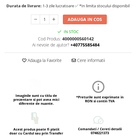
Durata de livrare:
1-3 zile lucratoare ✅ *In limita stocului disponibil
ADAUGA IN COS
IN STOC
Cod Produs:
4000000560142
Ai nevoie de ajutor?
+40775585484
Adauga la Favorite
Cere informatii
Imaginile sunt cu titlu de
*Preturile sunt exprimate in
prezentare si pot avea mici
RON si contin TVA
diferente de nuante.
Comandati / Cereti detalii
Acest produs poate fi platit
0748221373
doar cu Cardul sau prin Transfer