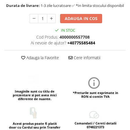
Durata de livrare:
1-3 zile lucratoare ✅ *In limita stocului disponibil
ADAUGA IN COS
IN STOC
Cod Produs:
4000000557708
Ai nevoie de ajutor?
+40775585484
Adauga la Favorite
Cere informatii
Imaginile sunt cu titlu de
*Preturile sunt exprimate in
prezentare si pot avea mici
RON si contin TVA
diferente de nuante.
Comandati / Cereti detalii
Acest produs poate fi platit
0748221373
doar cu Cardul sau prin Transfer