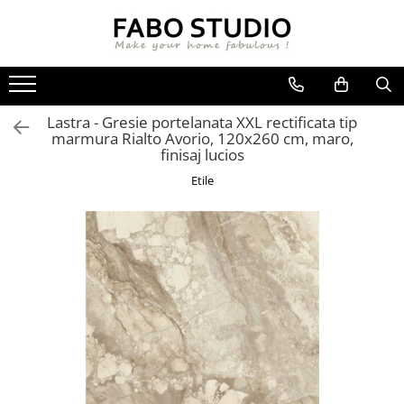
GRESIE
FAIANTA
MOBILIER DE INTERIOR
GRESIE INTERIOR
FAIANTA
CANAPELE
Lastra - Gresie portelanata XXL rectificata tip
GRESIE EXTERIOR
PIESE DECORATIVE
CUIERE
marmura Rialto Avorio, 120x260 cm, maro,
GRESIE EXTERIOR 2 CM
MESE
finisaj lucios
GRESIE TIP LEMN
SCAUNE
Etile
GRESIE XXL - LASTRE
CONSOLE
TREPTE DIN GRESIE