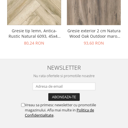
Gresie tip lemn, Antica-
Gresie exterior 2 cm Natura
Rustic Natural 6093, 45x45
Wood Oak Outdoor maro,
cm, portelanata, bej, finisaj
0.73mp/cut
80,24 RON
93,60 RON
mat
NEWSLETTER
Nu rata ofertele si promotiile noastre
Vreau sa primesc newsletter cu promotiile
magazinului. Afla mai multe in
Politica de
Confidentialitate
.