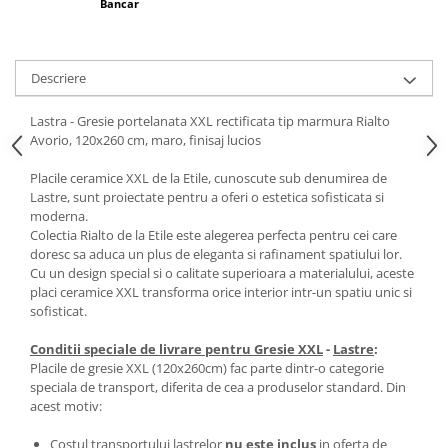
Bancar
Descriere
Lastra - Gresie portelanata XXL rectificata tip marmura Rialto
Avorio, 120x260 cm, maro, finisaj lucios
Placile ceramice XXL de la Etile, cunoscute sub denumirea de
Lastre, sunt proiectate pentru a oferi o estetica sofisticata si
moderna.
Colectia Rialto de la Etile este alegerea perfecta pentru cei care
doresc sa aduca un plus de eleganta si rafinament spatiului lor.
Cu un design special si o calitate superioara a materialului, aceste
placi ceramice XXL transforma orice interior intr-un spatiu unic si
sofisticat.
Conditii speciale de livrare pentru Gresie XXL
-
Lastre
:
Placile de gresie XXL (120x260cm) fac parte dintr-o categorie
speciala de transport, diferita de cea a produselor standard. Din
acest motiv:
Costul transportului lastrelor
nu este inclus
in oferta de