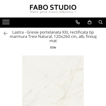
GRESIE
FAIANTA
MOBILIER DE INTERIOR
GRESIE INTERIOR
FAIANTA
CANAPELE
Lastra - Gresie portelanata XXL rectificata tip
GRESIE EXTERIOR
PIESE DECORATIVE
CUIERE
marmura Trevi Natural, 120x260 cm, alb, finisaj
GRESIE EXTERIOR 2 CM
MESE
mat
GRESIE TIP LEMN
SCAUNE
Etile
GRESIE XXL - LASTRE
CONSOLE
TREPTE DIN GRESIE