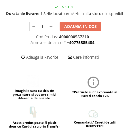
IN STOC
Durata de livrare:
1-3 zile lucratoare ✅ *In limita stocului disponibil
ADAUGA IN COS
Cod Produs:
4000000557210
Ai nevoie de ajutor?
+40775585484
Adauga la Favorite
Cere informatii
Imaginile sunt cu titlu de
*Preturile sunt exprimate in
prezentare si pot avea mici
RON si contin TVA
diferente de nuante.
Comandati / Cereti detalii
Acest produs poate fi platit
0748221373
doar cu Cardul sau prin Transfer