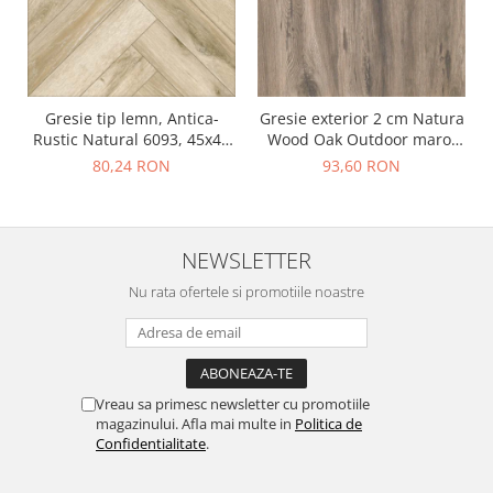
Gresie tip lemn, Antica-
Gresie exterior 2 cm Natura
Rustic Natural 6093, 45x45
Wood Oak Outdoor maro,
cm, portelanata, bej, finisaj
0.73mp/cut
80,24 RON
93,60 RON
mat
NEWSLETTER
Nu rata ofertele si promotiile noastre
Vreau sa primesc newsletter cu promotiile
magazinului. Afla mai multe in
Politica de
Confidentialitate
.