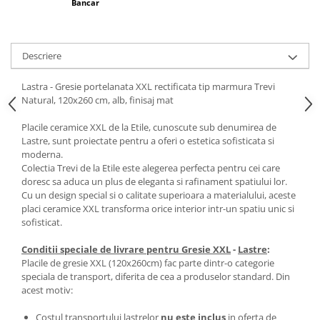
Bancar
Descriere
Lastra - Gresie portelanata XXL rectificata tip marmura Trevi
Natural, 120x260 cm, alb, finisaj mat
Placile ceramice XXL de la Etile, cunoscute sub denumirea de
Lastre, sunt proiectate pentru a oferi o estetica sofisticata si
moderna.
Colectia Trevi de la Etile este alegerea perfecta pentru cei care
doresc sa aduca un plus de eleganta si rafinament spatiului lor.
Cu un design special si o calitate superioara a materialului, aceste
placi ceramice XXL transforma orice interior intr-un spatiu unic si
sofisticat.
Conditii speciale de livrare pentru Gresie XXL
-
Lastre
:
Placile de gresie XXL (120x260cm) fac parte dintr-o categorie
speciala de transport, diferita de cea a produselor standard. Din
acest motiv:
Costul transportului lastrelor
nu este inclus
in oferta de