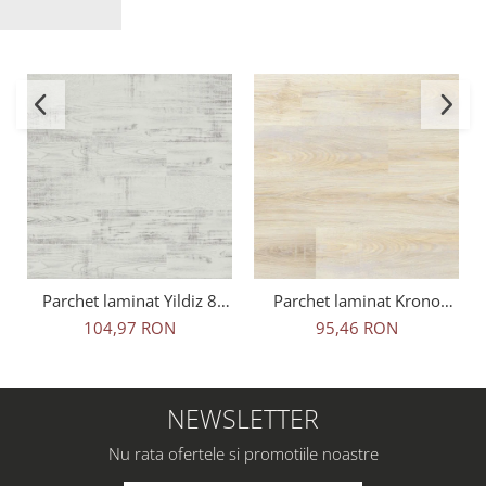
Parchet laminat Yildiz 8
Parchet laminat Krono
mm Terraclic, Kartepe T-
Original 8 mm 5236
104,97 RON
95,46 RON
642, clasa 31 AC3
Novella, Savana Oak, clasa
31 AC3
NEWSLETTER
Nu rata ofertele si promotiile noastre