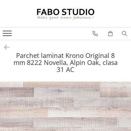
GRESIE
FAIANTA
MOBILIER DE INTERIOR
GRESIE INTERIOR
FAIANTA
CANAPELE
GRESIE EXTERIOR
PIESE DECORATIVE
CUIERE
GRESIE EXTERIOR 2 CM
MESE
Parchet laminat Krono Original 8
mm 8222 Novella, Alpin Oak, clasa
GRESIE TIP LEMN
SCAUNE
31 AC
GRESIE XXL - LASTRE
CONSOLE
TREPTE DIN GRESIE