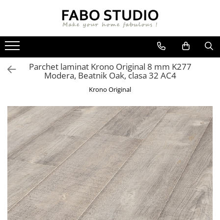
GRESIE
FAIANTA
MOBILIER DE INTERIOR
GRESIE INTERIOR
FAIANTA
CANAPELE
Parchet laminat Krono Original 8 mm K277
GRESIE EXTERIOR
PIESE DECORATIVE
CUIERE
Modera, Beatnik Oak, clasa 32 AC4
GRESIE EXTERIOR 2 CM
MESE
Krono Original
GRESIE TIP LEMN
SCAUNE
GRESIE XXL - LASTRE
CONSOLE
TREPTE DIN GRESIE