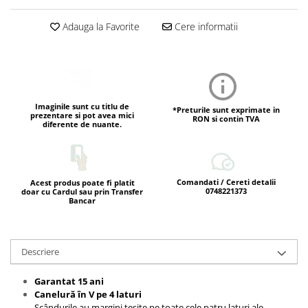
Adauga la Favorite
Cere informatii
Imaginile sunt cu titlu de
*Preturile sunt exprimate in
prezentare si pot avea mici
RON si contin TVA
diferente de nuante.
Comandati / Cereti detalii
Acest produs poate fi platit
0748221373
doar cu Cardul sau prin Transfer
Bancar
Descriere
Garantat 15 ani
Canelură în V pe 4 laturi
Scândurile au margini teșite pe toate cele patru laturi ale