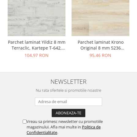
Parchet laminat Yildiz 8 mm
Parchet laminat Krono
Terraclic, Kartepe T-642,
Original 8 mm 5236
clasa 31 AC3
Novella, Savana Oak, clasa
104,97 RON
95,46 RON
31 AC3
NEWSLETTER
Nu rata ofertele si promotiile noastre
Vreau sa primesc newsletter cu promotiile
magazinului. Afla mai multe in
Politica de
Confidentialitate
.