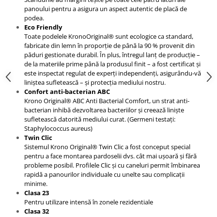
panoului pentru a asigura un aspect autentic de placă de
podea.
Eco Friendly
Toate podelele KronoOriginal® sunt ecologice ca standard,
fabricate din lemn în proporție de până la 90 % provenit din
păduri gestionate durabil. În plus, întregul lanț de producție –
de la materiile prime până la produsul finit – a fost certificat și
este inspectat regulat de experți independenți, asigurându-vă
liniștea sufletească – și protecția mediului nostru.
Confort anti-bacterian ABC
Krono Original® ABC Anti Bacterial Comfort, un strat anti-
bacterian inhibă dezvoltarea bacteriilor și creează liniște
sufletească datorită mediului curat. (Germeni testați:
Staphylococcus aureus)
Twin Clic
Sistemul Krono Original® Twin Clic a fost conceput special
pentru a face montarea pardoselii dvs. cât mai ușoară și fără
probleme posibil. Profilele Clic și cu caneluri permit îmbinarea
rapidă a panourilor individuale cu unelte sau complicații
minime.
Clasa 23
Pentru utilizare intensă în zonele rezidentiale
Clasa 32