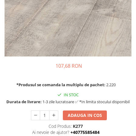
107,68 RON
*Produsul se comanda la multiplu de pachet:
2.220
IN STOC
Durata de livrare:
1-3 zile lucratoare ✅ *In limita stocului disponibil
ADAUGA IN COS
Cod Produs:
K277
Ai nevoie de ajutor?
+40775585484