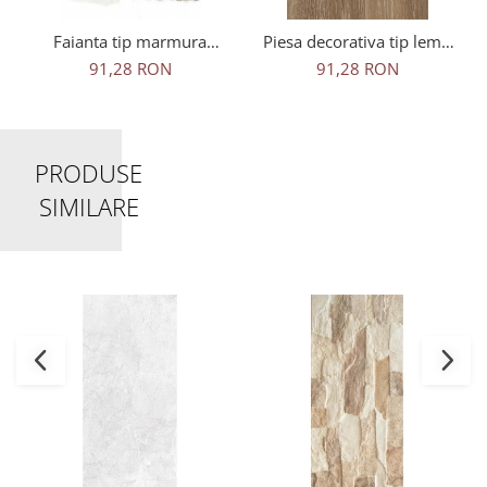
Faianta tip marmura
Piesa decorativa tip lemn
Delphi White 4856-4928,
Delphi Wood Brown 4929,
91,28 RON
91,28 RON
25x50 cm, alb, finisaj
25x50 cm, maro
lucios
PRODUSE
SIMILARE