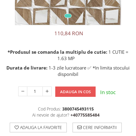
110,84 RON
*Produsul se comanda la multiplu de cutie:
1 CUTIE =
1.63 MP
Durata de livrare:
1-3 zile lucratoare ✅ *In limita stocului
disponibil
In stoc
ADAUGA IN COS
Cod Produs:
3800745493115
Ai nevoie de ajutor?
+40775585484
ADAUGA LA FAVORITE
CERE INFORMATII