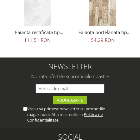
Faianta rectificata tip
Faianta portelanata tip
marmura, Adela White
piatra, Aragon Beige 45x15
111,51 RON
54,29 RON
30x90, alb, finisaj lucios
cm, bej, finisaj mat
NEWSLETTER
Nu rata ofertele si promotiile noastre
Vreau sa primesc newsletter cu promotiile
magazinului. Afla mai multe in
Politica de
Confidentialitate
.
SOCIAL