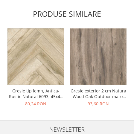
PRODUSE SIMILARE
Gresie tip lemn, Antica-
Gresie exterior 2 cm Natura
Rustic Natural 6093, 45x45
Wood Oak Outdoor maro,
cm, portelanata, bej, finisaj
0.73mp/cut
80,24 RON
93,60 RON
mat
NEWSLETTER