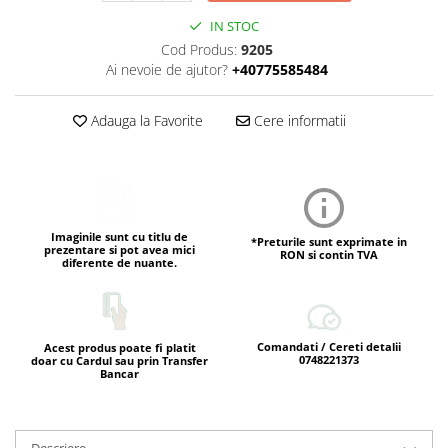
IN STOC
Cod Produs:
9205
Ai nevoie de ajutor?
+40775585484
Adauga la Favorite
Cere informatii
Imaginile sunt cu titlu de
*Preturile sunt exprimate in
prezentare si pot avea mici
RON si contin TVA
diferente de nuante.
Comandati / Cereti detalii
Acest produs poate fi platit
0748221373
doar cu Cardul sau prin Transfer
Bancar
Descriere