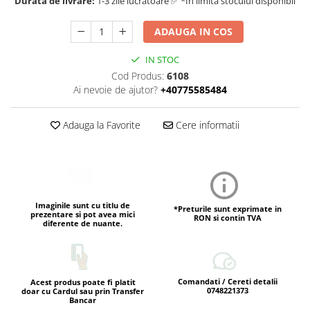
Durata de livrare:
1-3 zile lucratoare ✅ *In limita stocului disponibil
ADAUGA IN COS
IN STOC
Cod Produs:
6108
Ai nevoie de ajutor?
+40775585484
Adauga la Favorite
Cere informatii
Imaginile sunt cu titlu de
*Preturile sunt exprimate in
prezentare si pot avea mici
RON si contin TVA
diferente de nuante.
Comandati / Cereti detalii
Acest produs poate fi platit
0748221373
doar cu Cardul sau prin Transfer
Bancar