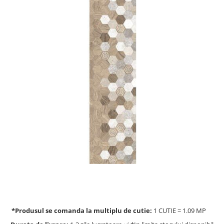
*Produsul se comanda la multiplu de cutie:
1 CUTIE = 1.09 MP