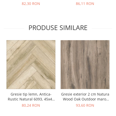
maro
82,30 RON
86,11 RON
PRODUSE SIMILARE
Gresie tip lemn, Antica-
Gresie exterior 2 cm Natura
Rustic Natural 6093, 45x45
Wood Oak Outdoor maro,
cm, portelanata, bej, finisaj
0.73mp/cut
80,24 RON
93,60 RON
mat