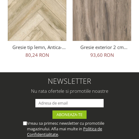
Gresie tip lemn, Antica-
Gresie exterior 2 cm
Rustic Natural 6093, 45x45
Natura Wood Oak Outdoor
80,24 RON
93,60 RON
cm, portelanata, bej, finisaj
maro, 0.73mp/cut
mat
NEWSLETTER
Nu rata ofertele si promotiile noastre
Vreau sa primesc newsletter cu promotiile
magazinului. Afla mai multe in
Politica de
Confidentialitate
.