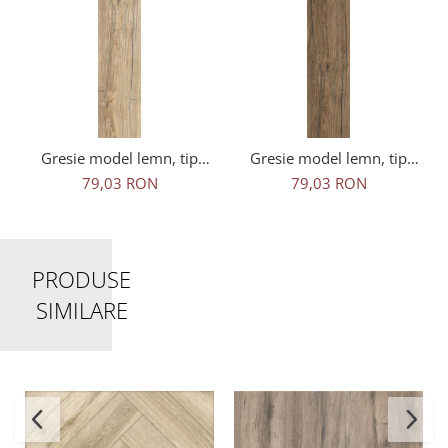
Gresie model lemn, tip
Gresie model lemn, tip
parchet, Denver Beige
parchet, Denver Brown
79,03 RON
79,03 RON
6425, 15x90 cm, bej
6427, 15x90 cm, maro
PRODUSE
SIMILARE