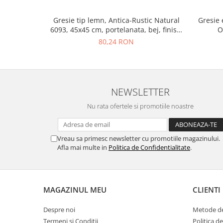
Gresie tip lemn, Antica-Rustic Natural
Gresie 
6093, 45x45 cm, portelanata, bej, finisaj
O
mat
80,24 RON
NEWSLETTER
Nu rata ofertele si promotiile noastre
Vreau sa primesc newsletter cu promotiile magazinului.
Afla mai multe in
Politica de Confidentialitate
.
MAGAZINUL MEU
CLIENTI
Despre noi
Metode de
Termeni si Conditii
Politica d