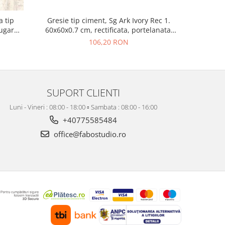
a tip
Gresie tip ciment, Sg Ark Ivory Rec 1.
Gresie re
Sugar
60x60x0.7 cm, rectificata, portelanata,
Greige 215
isaj mat
bej, finisaj mat
106,20 RON
SUPORT CLIENTI
Luni - Vineri : 08:00 - 18:00 ▫️ Sambata : 08:00 - 16:00
+40775585484
office@fabostudio.ro