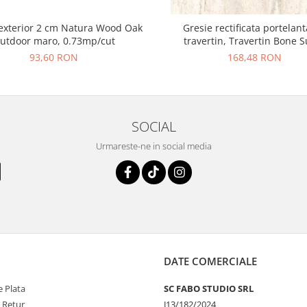
exterior 2 cm Natura Wood Oak
Gresie rectificata portelant
utdoor maro, 0.73mp/cut
travertin, Travertin Bone 
25621011, 60x120 cm, bej, fin
93,60 RON
168,48 RON
SOCIAL
Urmareste-ne in social media
DATE COMERCIALE
 Plata
SC FABO STUDIO SRL
e Retur
J13/182/2024