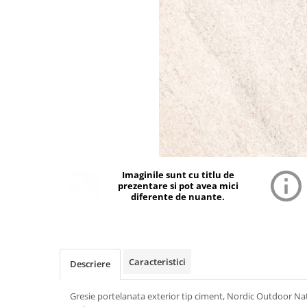
Imaginile sunt cu titlu de
prezentare si pot avea mici
diferente de nuante.
Caracteristici
Descriere
Gresie portelanata exterior tip ciment, Nordic Outdoor Natu