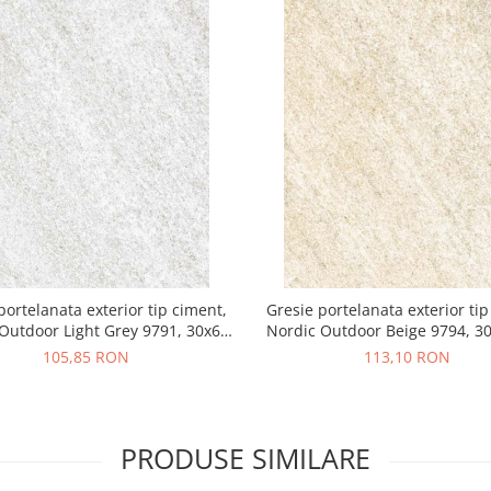
portelanata exterior tip ciment,
Gresie portelanata exterior tip
Outdoor Light Grey 9791, 30x60
Nordic Outdoor Beige 9794, 3
cm, gri, finisaj mat
bej, finisaj mat
105,85 RON
113,10 RON
PRODUSE SIMILARE