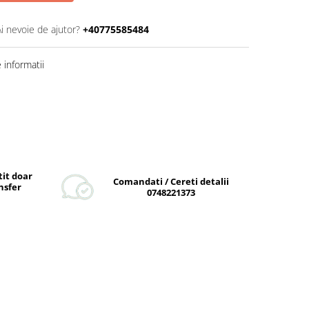
Ai nevoie de ajutor?
+40775585484
informatii
tit doar
Comandati / Cereti detalii
nsfer
0748221373