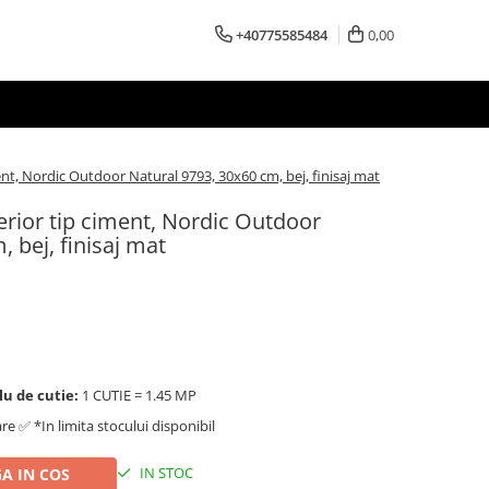
+40775585484
0,00
ent, Nordic Outdoor Natural 9793, 30x60 cm, bej, finisaj mat
erior tip ciment, Nordic Outdoor
 bej, finisaj mat
lu de cutie:
1 CUTIE = 1.45 MP
are ✅ *In limita stocului disponibil
IN STOC
A IN COS