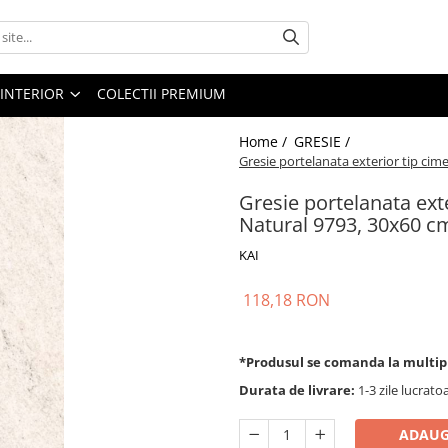
 INTERIOR
COLECTII PREMIUM
Home /
GRESIE /
Gresie portelanata exterior tip cim
Gresie portelanata ext
Natural 9793, 30x60 cm,
KAI
118,18 RON
*Produsul se comanda la multip
Durata de livrare:
1-3 zile lucrato
ADAUG