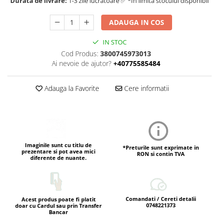
Durata de livrare:
1-3 zile lucratoare ✅ *In limita stocului disponibil
ADAUGA IN COS
IN STOC
Cod Produs:
3800745973013
Ai nevoie de ajutor?
+40775585484
Adauga la Favorite
Cere informatii
Imaginile sunt cu titlu de
*Preturile sunt exprimate in
prezentare si pot avea mici
RON si contin TVA
diferente de nuante.
Comandati / Cereti detalii
Acest produs poate fi platit
0748221373
doar cu Cardul sau prin Transfer
Bancar