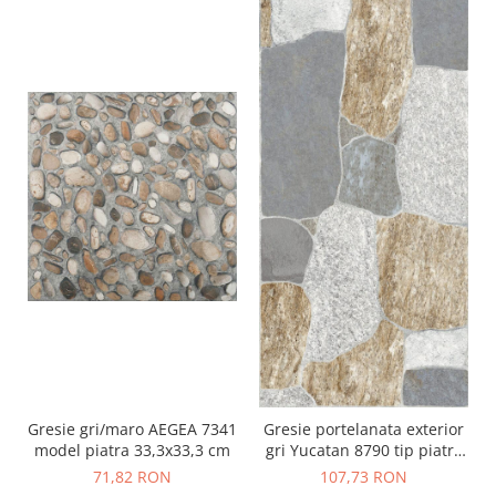
Gresie gri/maro AEGEA 7341
Gresie portelanata exterior
model piatra 33,3x33,3 cm
gri Yucatan 8790 tip piatra
30x60 cm
71,82 RON
107,73 RON