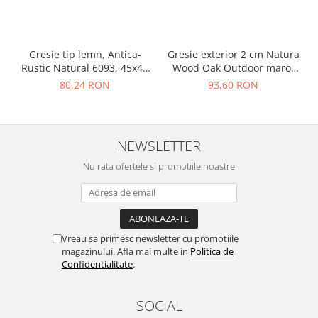
Gresie tip lemn, Antica-
Gresie exterior 2 cm Natura
Rustic Natural 6093, 45x45
Wood Oak Outdoor maro,
cm, portelanata, bej, finisaj
0.73mp/cut
80,24 RON
93,60 RON
mat
NEWSLETTER
Nu rata ofertele si promotiile noastre
Vreau sa primesc newsletter cu promotiile
magazinului. Afla mai multe in
Politica de
Confidentialitate
.
SOCIAL