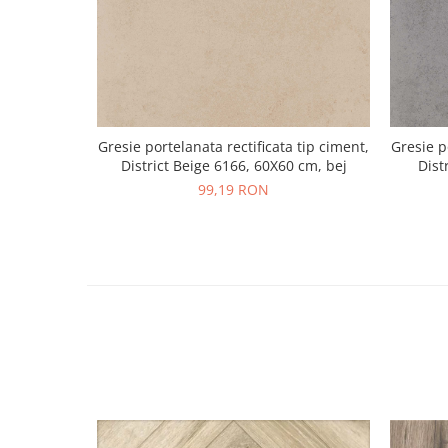
Gresie portelanata rectificata tip ciment,
Gresie p
District Beige 6166, 60X60 cm, bej
Dist
99,19 RON