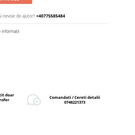
Ai nevoie de ajutor?
+40775585484
informatii
tit doar
Comandati / Cereti detalii
nsfer
0748221373