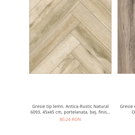
Gresie tip lemn, Antica-Rustic Natural
Gresie 
6093, 45x45 cm, portelanata, bej, finisaj
O
mat
80,24 RON