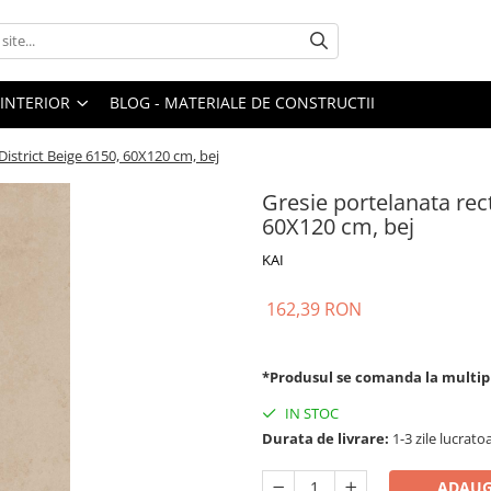
 INTERIOR
BLOG - MATERIALE DE CONSTRUCTII
 District Beige 6150, 60X120 cm, bej
Gresie portelanata rect
60X120 cm, bej
KAI
162,39 RON
*Produsul se comanda la multip
IN STOC
Durata de livrare:
1-3 zile lucrato
ADAUG