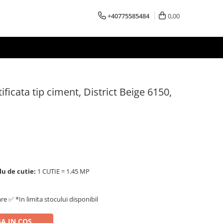
+40775585484
0,00
ificata tip ciment, District Beige 6150,
lu de cutie:
1 CUTIE = 1.45 MP
are ✅ *In limita stocului disponibil
A IN COS