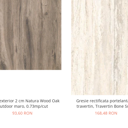
exterior 2 cm Natura Wood Oak
Gresie rectificata portelant
utdoor maro, 0.73mp/cut
travertin, Travertin Bone 
25621011, 60x120 cm, bej, fin
93,60 RON
168,48 RON