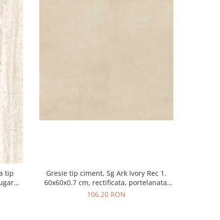
a tip
Gresie tip ciment, Sg Ark Ivory Rec 1.
Gresie re
Sugar
60x60x0.7 cm, rectificata, portelanata,
Greige 215
isaj mat
bej, finisaj mat
106,20 RON