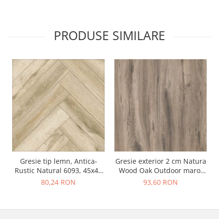
PRODUSE SIMILARE
Gresie tip lemn, Antica-
Gresie exterior 2 cm Natura
Rustic Natural 6093, 45x45
Wood Oak Outdoor maro,
cm, portelanata, bej, finisaj
0.73mp/cut
80,24 RON
93,60 RON
mat