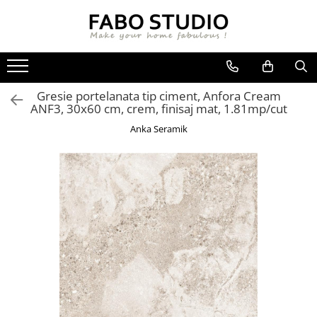
GRESIE
FAIANTA
MOBILIER DE INTERIOR
GRESIE INTERIOR
FAIANTA
CANAPELE
Gresie portelanata tip ciment, Anfora Cream
GRESIE EXTERIOR
PIESE DECORATIVE
CUIERE
ANF3, 30x60 cm, crem, finisaj mat, 1.81mp/cut
GRESIE EXTERIOR 2 CM
MESE
Anka Seramik
GRESIE TIP LEMN
SCAUNE
GRESIE XXL - LASTRE
CONSOLE
TREPTE DIN GRESIE