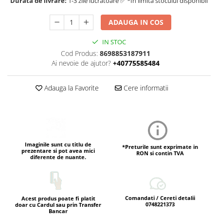
Durata de livrare:
1-3 zile lucratoare ✅ *In limita stocului disponibil
ADAUGA IN COS
IN STOC
Cod Produs:
8698853187911
Ai nevoie de ajutor?
+40775585484
Adauga la Favorite
Cere informatii
Imaginile sunt cu titlu de
*Preturile sunt exprimate in
prezentare si pot avea mici
RON si contin TVA
diferente de nuante.
Comandati / Cereti detalii
Acest produs poate fi platit
0748221373
doar cu Cardul sau prin Transfer
Bancar