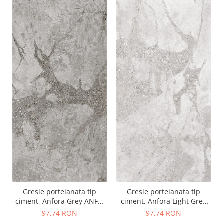
Gresie portelanata tip
Gresie portelanata tip
ciment, Anfora Grey ANF2,
ciment, Anfora Light Grey
30x60 cm, gri, finisaj mat,
ANF1, 30x60 cm, gri, finisaj
97,74 RON
97,74 RON
1.81mp/cut
mat, 1.81mp/cut