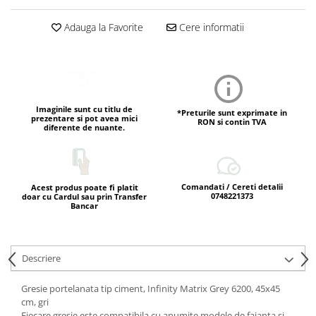
Adauga la Favorite
Cere informatii
Imaginile sunt cu titlu de
*Preturile sunt exprimate in
prezentare si pot avea mici
RON si contin TVA
diferente de nuante.
Comandati / Cereti detalii
Acest produs poate fi platit
0748221373
doar cu Cardul sau prin Transfer
Bancar
Descriere
Gresie portelanata tip ciment, Infinity Matrix Grey 6200, 45x45
cm, gri
Fiecare gresie este compatibila cu anumite modele de faianta si