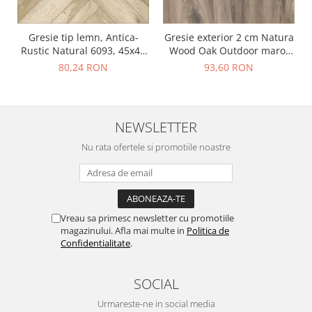
Gresie tip lemn, Antica-
Gresie exterior 2 cm Natura
Rustic Natural 6093, 45x45
Wood Oak Outdoor maro,
cm, portelanata, bej, finisaj
0.73mp/cut
80,24 RON
93,60 RON
mat
NEWSLETTER
Nu rata ofertele si promotiile noastre
Vreau sa primesc newsletter cu promotiile
magazinului. Afla mai multe in
Politica de
Confidentialitate
.
SOCIAL
Urmareste-ne in social media