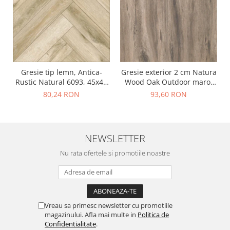
Gresie tip lemn, Antica-
Gresie exterior 2 cm Natura
Rustic Natural 6093, 45x45
Wood Oak Outdoor maro,
cm, portelanata, bej, finisaj
0.73mp/cut
80,24 RON
93,60 RON
mat
NEWSLETTER
Nu rata ofertele si promotiile noastre
Vreau sa primesc newsletter cu promotiile
magazinului. Afla mai multe in
Politica de
Confidentialitate
.