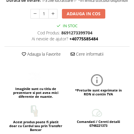
Durata de livrare:
1-3 zile lucratoare ✅ *In limita stocului disponibil
ADAUGA IN COS
IN STOC
Cod Produs:
8691273399704
Ai nevoie de ajutor?
+40775585484
Adauga la Favorite
Cere informatii
Imaginile sunt cu titlu de
*Preturile sunt exprimate in
prezentare si pot avea mici
RON si contin TVA
diferente de nuante.
Comandati / Cereti detalii
Acest produs poate fi platit
0748221373
doar cu Cardul sau prin Transfer
Bancar