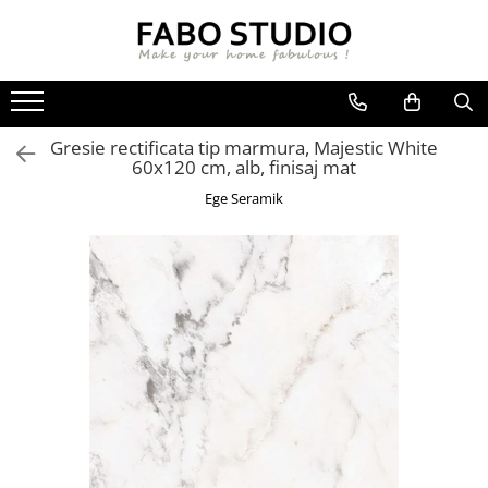
GRESIE
FAIANTA
MOBILIER DE INTERIOR
GRESIE INTERIOR
FAIANTA
CANAPELE
Gresie rectificata tip marmura, Majestic White
GRESIE EXTERIOR
PIESE DECORATIVE
CUIERE
60x120 cm, alb, finisaj mat
GRESIE EXTERIOR 2 CM
MESE
Ege Seramik
GRESIE TIP LEMN
SCAUNE
GRESIE XXL - LASTRE
CONSOLE
TREPTE DIN GRESIE