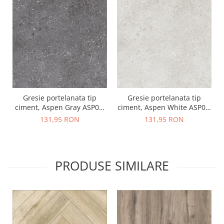
Gresie portelanata tip
Gresie portelanata tip
ciment, Aspen Gray ASP03,
ciment, Aspen White ASP01,
60x60 cm, gri, finisaj mat
60x60 cm, alb, finisaj mat
131,95 RON
131,95 RON
PRODUSE SIMILARE