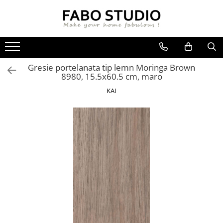
GRESIE
FAIANTA
MOBILIER DE INTERIOR
GRESIE INTERIOR
FAIANTA
CANAPELE
Gresie portelanata tip lemn Moringa Brown
GRESIE EXTERIOR
PIESE DECORATIVE
CUIERE
8980, 15.5x60.5 cm, maro
GRESIE EXTERIOR 2 CM
MESE
KAI
GRESIE TIP LEMN
SCAUNE
GRESIE XXL - LASTRE
CONSOLE
TREPTE DIN GRESIE