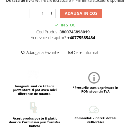
Durata de livrare:
1-3 zile lucratoare ✅ *In limita stocului disponibil
ADAUGA IN COS
IN STOC
Cod Produs:
3800745898019
Ai nevoie de ajutor?
+40775585484
Adauga la Favorite
Cere informatii
Imaginile sunt cu titlu de
*Preturile sunt exprimate in
prezentare si pot avea mici
RON si contin TVA
diferente de nuante.
Comandati / Cereti detalii
Acest produs poate fi platit
0748221373
doar cu Cardul sau prin Transfer
Bancar