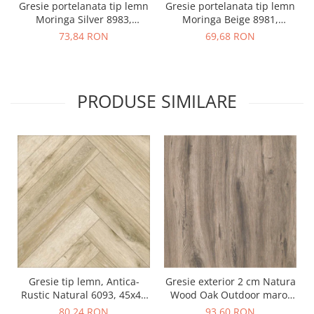
Gresie portelanata tip lemn
Gresie portelanata tip lemn
Moringa Silver 8983,
Moringa Beige 8981,
15.5x60.5 cm, gri
15.5x60.5 cm, bej
73,84 RON
69,68 RON
PRODUSE SIMILARE
Gresie tip lemn, Antica-
Gresie exterior 2 cm Natura
Rustic Natural 6093, 45x45
Wood Oak Outdoor maro,
cm, portelanata, bej, finisaj
0.73mp/cut
80,24 RON
93,60 RON