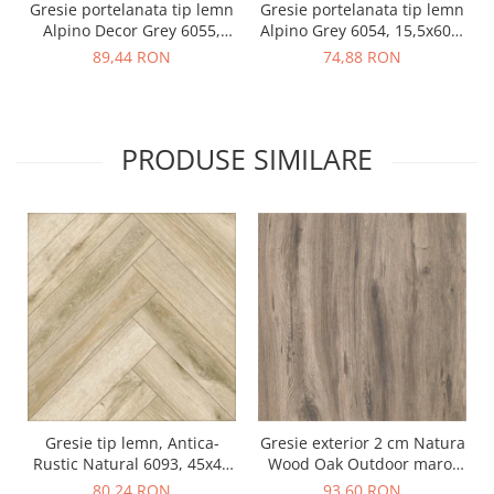
Gresie portelanata tip lemn
Gresie portelanata tip lemn
Alpino Decor Grey 6055,
Alpino Grey 6054, 15,5x60,5
15,5x60,5 cm, gri
cm, gri
89,44 RON
74,88 RON
PRODUSE SIMILARE
Gresie tip lemn, Antica-
Gresie exterior 2 cm Natura
Rustic Natural 6093, 45x45
Wood Oak Outdoor maro,
cm, portelanata, bej, finisaj
0.73mp/cut
80,24 RON
93,60 RON