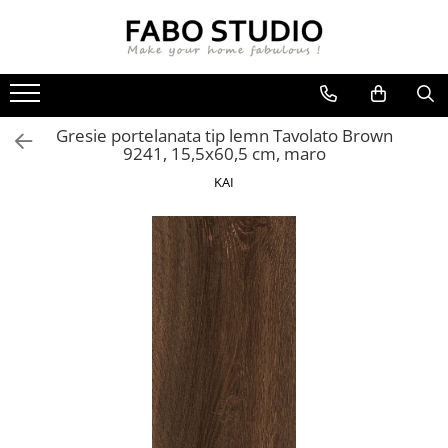
GRESIE
FAIANTA
MOBILIER DE INTERIOR
GRESIE INTERIOR
FAIANTA
CANAPELE
Gresie portelanata tip lemn Tavolato Brown
GRESIE EXTERIOR
PIESE DECORATIVE
CUIERE
9241, 15,5x60,5 cm, maro
GRESIE EXTERIOR 2 CM
MESE
KAI
GRESIE TIP LEMN
SCAUNE
GRESIE XXL - LASTRE
CONSOLE
TREPTE DIN GRESIE