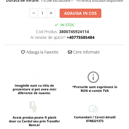
Durata de livrare:
1-3 zile lucratoare ✅ *In limita stocului disponibil
ADAUGA IN COS
IN STOC
Cod Produs:
3800745924114
Ai nevoie de ajutor?
+40775585484
Adauga la Favorite
Cere informatii
Imaginile sunt cu titlu de
*Preturile sunt exprimate in
prezentare si pot avea mici
RON si contin TVA
diferente de nuante.
Comandati / Cereti detalii
Acest produs poate fi platit
0748221373
doar cu Cardul sau prin Transfer
Bancar