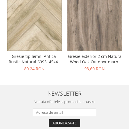
Gresie tip lemn, Antica-
Gresie exterior 2 cm Natura
Rustic Natural 6093, 45x45
Wood Oak Outdoor maro,
cm, portelanata, bej, finisaj
0.73mp/cut
80,24 RON
93,60 RON
mat
NEWSLETTER
Nu rata ofertele si promotiile noastre