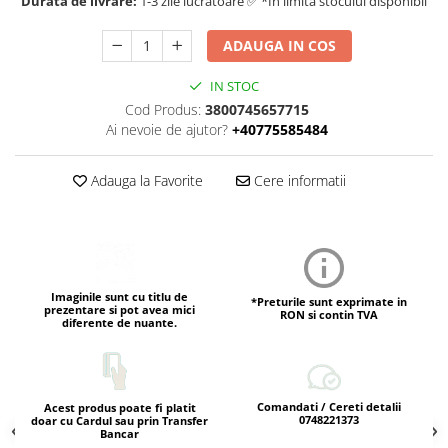
Durata de livrare:
1-3 zile lucratoare ✅ *In limita stocului disponibil
ADAUGA IN COS
IN STOC
Cod Produs:
3800745657715
Ai nevoie de ajutor?
+40775585484
Adauga la Favorite
Cere informatii
Imaginile sunt cu titlu de
*Preturile sunt exprimate in
prezentare si pot avea mici
RON si contin TVA
diferente de nuante.
Comandati / Cereti detalii
Acest produs poate fi platit
0748221373
doar cu Cardul sau prin Transfer
Bancar