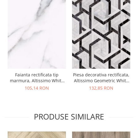
Faianta rectificata tip
Piesa decorativa rectificata,
marmura, Altissimo White
Altissimo Geometric White
4943, 30X60cm, alb
4946, 30X60cm, alb, mix,
105,14 RON
132,85 RON
finisaj lucios
PRODUSE SIMILARE