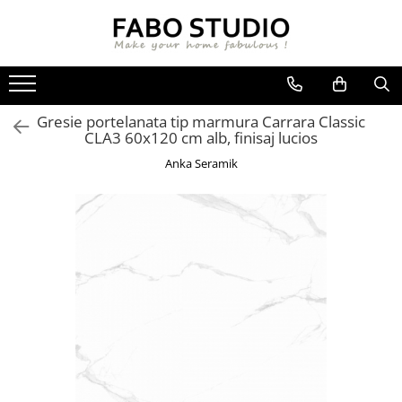
GRESIE
FAIANTA
MOBILIER DE INTERIOR
GRESIE INTERIOR
FAIANTA
CANAPELE
Gresie portelanata tip marmura Carrara Classic
GRESIE EXTERIOR
PIESE DECORATIVE
CUIERE
CLA3 60x120 cm alb, finisaj lucios
GRESIE EXTERIOR 2 CM
MESE
Anka Seramik
GRESIE TIP LEMN
SCAUNE
GRESIE XXL - LASTRE
CONSOLE
TREPTE DIN GRESIE