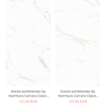
Gresie portelanata tip
Gresie portelanata tip
marmura Carrara Classic
marmura Carrara Classic
Matt CLA5 60x120 cm alb,
Gold CLA4 60x120 cm alb,
127,60 RON
127,60 RON
finisaj mat
finisaj lucios