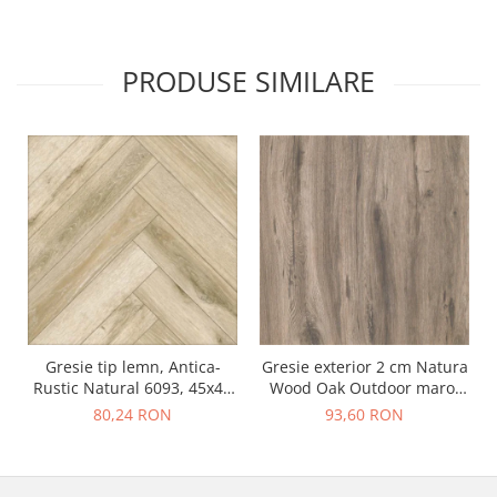
PRODUSE SIMILARE
Gresie tip lemn, Antica-
Gresie exterior 2 cm Natura
Rustic Natural 6093, 45x45
Wood Oak Outdoor maro,
cm, portelanata, bej, finisaj
0.73mp/cut
80,24 RON
93,60 RON
mat