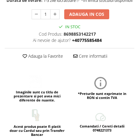
Durata de livrare:
1-3 zile lucratoare ✅ *In limita stocului disponibil
ADAUGA IN COS
IN STOC
Cod Produs:
8698853142217
Ai nevoie de ajutor?
+40775585484
Adauga la Favorite
Cere informatii
Imaginile sunt cu titlu de
*Preturile sunt exprimate in
prezentare si pot avea mici
RON si contin TVA
diferente de nuante.
Comandati / Cereti detalii
Acest produs poate fi platit
0748221373
doar cu Cardul sau prin Transfer
Bancar