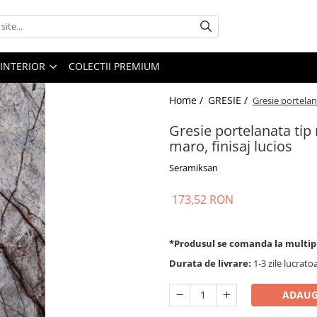
 INTERIOR
COLECTII PREMIUM
Home /
GRESIE /
Gresie portelan
Gresie portelanata ti
maro, finisaj lucios
Seramiksan
173,52 RON
*Produsul se comanda la multip
Durata de livrare:
1-3 zile lucrato
ADAUG