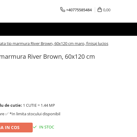
+40775585484
0,00
ata tip marmura River Brown, 60x120 cm maro, finisaj lucios
p marmura River Brown, 60x120 cm
lu de cutie:
1 CUTIE = 1.44 MP
are ✅ *In limita stocului disponibil
IN STOC
A IN COS