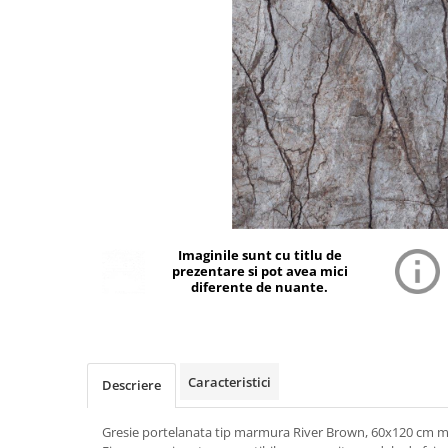
Imaginile sunt cu titlu de
prezentare si pot avea mici
diferente de nuante.
Caracteristici
Descriere
Gresie portelanata tip marmura River Brown, 60x120 cm mar