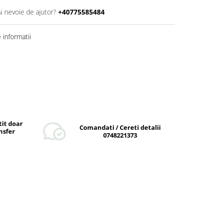
Ai nevoie de ajutor?
+40775585484
informatii
tit doar
Comandati / Cereti detalii
nsfer
0748221373