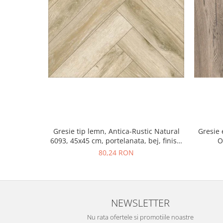
Gresie tip lemn, Antica-Rustic Natural
Gresie 
6093, 45x45 cm, portelanata, bej, finisaj
O
mat
80,24 RON
NEWSLETTER
Nu rata ofertele si promotiile noastre