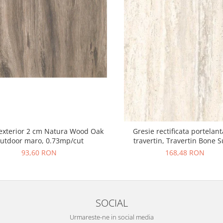
exterior 2 cm Natura Wood Oak
Gresie rectificata portelant
utdoor maro, 0.73mp/cut
travertin, Travertin Bone 
25621011, 60x120 cm, bej, fin
93,60 RON
168,48 RON
SOCIAL
Urmareste-ne in social media