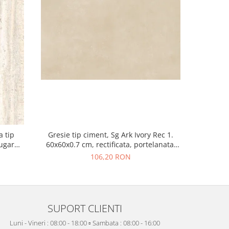
a tip
Gresie tip ciment, Sg Ark Ivory Rec 1.
Gresie re
Sugar
60x60x0.7 cm, rectificata, portelanata,
Greige 215
isaj mat
bej, finisaj mat
106,20 RON
SUPORT CLIENTI
Luni - Vineri : 08:00 - 18:00 ▫️ Sambata : 08:00 - 16:00