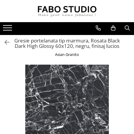
GRESIE
FAIANTA
MOBILIER DE INTERIOR
GRESIE INTERIOR
FAIANTA
CANAPELE
Gresie portelanata tip marmura, Rosata Black
GRESIE EXTERIOR
PIESE DECORATIVE
CUIERE
Dark High Glossy 60x120, negru, finisaj lucios
GRESIE EXTERIOR 2 CM
MESE
Asian Granito
GRESIE TIP LEMN
SCAUNE
GRESIE XXL - LASTRE
CONSOLE
TREPTE DIN GRESIE