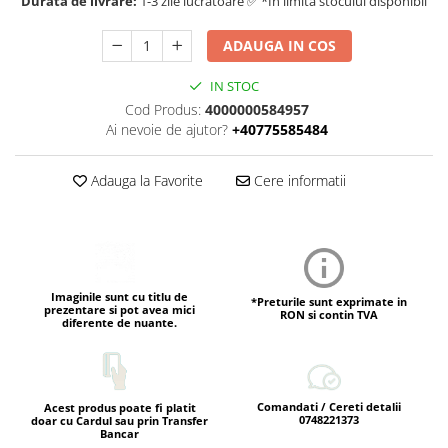
Durata de livrare:
1-3 zile lucratoare ✅ *In limita stocului disponibil
ADAUGA IN COS
IN STOC
Cod Produs:
4000000584957
Ai nevoie de ajutor?
+40775585484
Adauga la Favorite
Cere informatii
Imaginile sunt cu titlu de
*Preturile sunt exprimate in
prezentare si pot avea mici
RON si contin TVA
diferente de nuante.
Comandati / Cereti detalii
Acest produs poate fi platit
0748221373
doar cu Cardul sau prin Transfer
Bancar