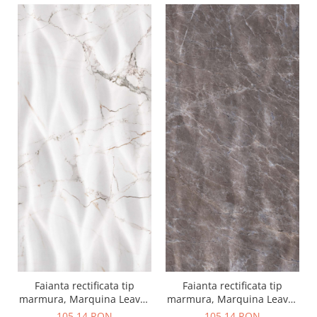
Faianta rectificata tip
Faianta rectificata tip
marmura, Marquina Leaves
marmura, Marquina Leaves
White 4882, 30X60cm, alb
Brown 4883, 30X60cm,
105,14 RON
105,14 RON