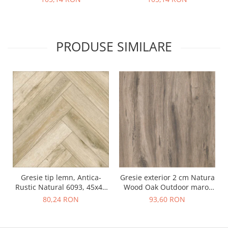
maro
PRODUSE SIMILARE
Gresie tip lemn, Antica-
Gresie exterior 2 cm Natura
Rustic Natural 6093, 45x45
Wood Oak Outdoor maro,
cm, portelanata, bej, finisaj
0.73mp/cut
80,24 RON
93,60 RON
mat